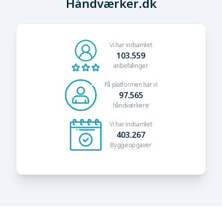
Håndværker.dk
Vi har indsamlet
103.559
anbefalinger
På platformen har vi
97.565
håndværkere
Vi har indsamlet
403.267
Byggeopgaver