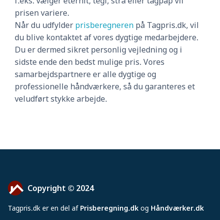
f.eks. vælger eternit, tegl, strå eller tagpap vil
prisen variere.
Når du udfylder
prisberegneren
på Tagpris.dk, vil
du blive kontaktet af vores dygtige medarbejdere.
Du er dermed sikret personlig vejledning og i
sidste ende den bedst mulige pris. Vores
samarbejdspartnere er alle dygtige og
professionelle håndværkere, så du garanteres et
veludført stykke arbejde.
Copyright © 2024
Tagpris
.
dk er en del af
Prisberegning.dk
og
Håndværker.dk