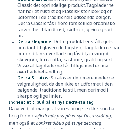
Classic det oprindelige produkt.Tagpladerne
har her et rustikt og klassisk stenlook og er
udformet i de traditionelt udseende bølger.
Decra Classic fås i flere forskellige organiske
farver, heriblandt rød, rødbrun, grøn og sort
mv.
Decra Elegance:
Dette produkt er ståltagets
pendant til glaserede tagsten. Tagpladerne har
her en blank overflade og fås bl.a. i vinrød,
skovgrøn, terracotta, kastanie, grafit og sort.
Visse af tagpladerne fås tillige med en mat
overfladebehandling.
Decra Stratos:
Stratos er den mere moderne
valgmulighed, da den ikke er udformet i den
bølgende, traditionelle stil, men derimod i
skarpe og lige linier.
Indhent et tilbud på et nyt Decra-ståltag
Da vi ved, at mange af vores brugere ikke kun har
brug for en
vejledende pris på et nyt Decra-ståltag
,
men også et
konkret tilbud på et nyt decratag
,