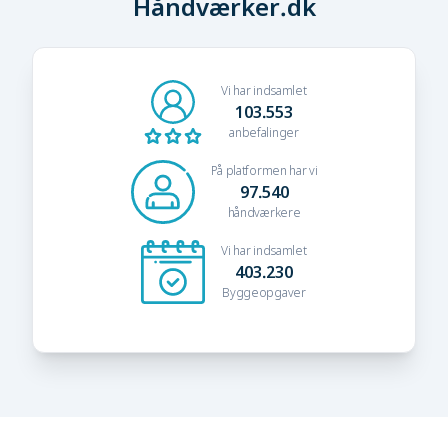
Håndværker.dk
Vi har indsamlet
103.553
anbefalinger
På platformen har vi
97.540
håndværkere
Vi har indsamlet
403.230
Byggeopgaver