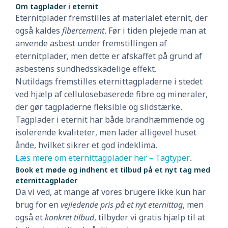
Om tagplader i eternit
Eternitplader fremstilles af materialet eternit, der
også kaldes
fibercement
. Før i tiden plejede man at
anvende asbest under fremstillingen af
eternitplader, men dette er afskaffet på grund af
asbestens sundhedsskadelige effekt.
Nutildags fremstilles eternittagpladerne i stedet
ved hjælp af cellulosebaserede fibre og mineraler,
der gør tagpladerne fleksible og slidstærke.
Tagplader i eternit har både brandhæmmende og
isolerende kvaliteter, men lader alligevel huset
ånde, hvilket sikrer et god indeklima.
Læs mere om eternittagplader her – Tagtyper
.
Book et møde og indhent et tilbud på et nyt tag med
eternittagplader
Da vi ved, at mange af vores brugere ikke kun har
brug for en
vejledende pris på et nyt eternittag
, men
også et
konkret tilbud
, tilbyder vi gratis hjælp til at