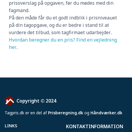
prisoverslag på opgaven, før du mødes med din
fagmand.
På den måde får du et godt indblik i prisniveauet
på din tagopgave, og du er bedre i stand til at
vurdere det tilbud, som tagfirmaet udarbejder.
Hvordan beregner du en pris? Find en vejledning
her
.
Copyright © 2024
Tagpris
.
dk er en del af
Prisberegning.dk
og
Håndværker.dk
LINKS
KONTAKTINFORMATION