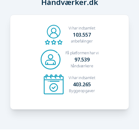
Håndværker.dk
Vi har indsamlet
103.557
anbefalinger
På platformen har vi
97.539
håndværkere
Vi har indsamlet
403.265
Byggeopgaver