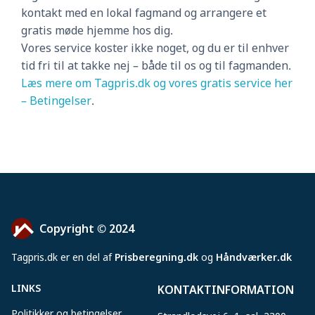
kontakt med en lokal fagmand og arrangere et
gratis møde hjemme hos dig.
Vores service koster ikke noget, og du er til enhver
tid fri til at takke nej – både til os og til fagmanden.
Læs mere om Tagpris.dk og vores gratis service her
– Betingelser
.
Copyright © 2024
Tagpris
.
dk er en del af
Prisberegning.dk
og
Håndværker.dk
LINKS
KONTAKTINFORMATION
Politikker og betingelser