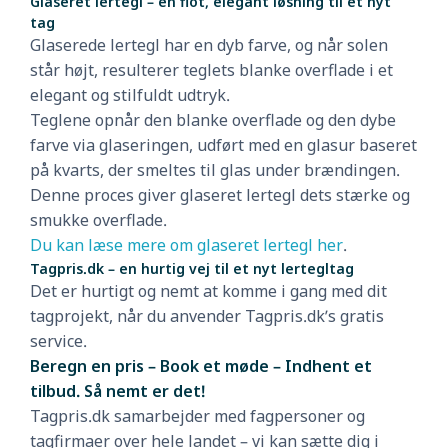
Glaseret lertegl – en flot, elegant løsning til et nyt
tag
Glaserede lertegl har en dyb farve, og når solen
står højt, resulterer teglets blanke overflade i et
elegant og stilfuldt udtryk.
Teglene opnår den blanke overflade og den dybe
farve via glaseringen, udført med en glasur baseret
på kvarts, der smeltes til glas under brændingen.
Denne proces giver glaseret lertegl dets stærke og
smukke overflade.
Du kan læse mere om glaseret lertegl her
.
Tagpris.dk – en hurtig vej til et nyt lertegltag
Det er hurtigt og nemt at komme i gang med dit
tagprojekt, når du anvender Tagpris.dk’s gratis
service.
Beregn en pris – Book et møde – Indhent et
tilbud. Så nemt er det!
Tagpris.dk samarbejder med fagpersoner og
tagfirmaer over hele landet – vi kan sætte dig i