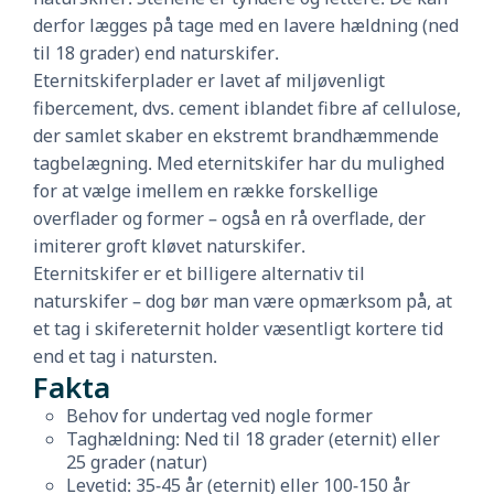
derfor lægges på tage med en lavere hældning (ned
til 18 grader) end naturskifer.
Eternitskiferplader er lavet af miljøvenligt
fibercement, dvs. cement iblandet fibre af cellulose,
der samlet skaber en ekstremt brandhæmmende
tagbelægning. Med eternitskifer har du mulighed
for at vælge imellem en række forskellige
overflader og former – også en rå overflade, der
imiterer groft kløvet naturskifer.
Eternitskifer er et billigere alternativ til
naturskifer – dog bør man være opmærksom på, at
et tag i skifereternit holder væsentligt kortere tid
end et tag i natursten.
Fakta
Behov for undertag ved nogle former
Taghældning: Ned til 18 grader (eternit) eller
25 grader (natur)
Levetid: 35-45 år (eternit) eller 100-150 år