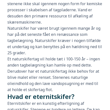
stenene ikke skal igennem nogen form for kemiske
processer i skabelsen af tagpladerne. Vand er
desuden den primære ressource til afkøling af
skæremaskinerne.
Naturskifer har været brugt igennem mange år og
har på det seneste fået en renæssance som
tagbelægning. Naturskifer kræver i nogen tilfælde
et undertag og kan benyttes på en hældning ned til
25 grader.
Et naturskifertag vil holde tæt i 100-150 år – ingen
anden tagbelægning kan hamle op med dette.
Derudover har et naturskifertag ikke behov for at
blive malet eller renset. Stenenes naturlige
olieindhold og den lave vandopsugning er med til
at holde et skifertag flot.
Hvad er eternitskifer?
Eternitskifer er en kunstig efterligning af
naturskifer. Stenene er tyndere og lettere. De kan