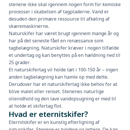
stenene ikke skal igennem nogen form for kemiske
processer i skabelsen af tagpladerne. Vand er
desuden den primære ressource til afkøling af
skæremaskinerne.
Naturskifer har været brugt igennem mange år og
har på det seneste fået en renæssance som
tagbelægning. Naturskifer kræver i nogen tilfælde
et undertag og kan benyttes på en hældning ned til
25 grader.
Et naturskifertag vil holde tæt i 100-150 år – ingen
anden tagbelægning kan hamle op med dette.
Derudover har et naturskifertag ikke behov for at
blive malet eller renset. Stenenes naturlige
olieindhold og den lave vandopsugning er med til
at holde et skifertag flot.
Hvad er eternitskifer?
Eternitskifer er en kunstig efterligning af
naturskifer. Stenene er tyndere og lettere. De kan