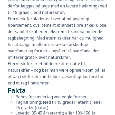
derfor lægges på tage med en lavere hældning (ned
til 18 grader) end naturskifer.
Eternitskiferplader er lavet af miljøvenligt
fibercement, dvs. cement iblandet fibre af cellulose,
der samlet skaber en ekstremt brandhæmmende
tagbelægning. Med eternitskifer har du mulighed
for at vælge imellem en række forskellige
overflader og former – også en rå overflade, der
imiterer groft kløvet naturskifer.
Eternitskifer er et billigere alternativ til
naturskifer – dog bør man være opmærksom på, at
et tag i skifereternit holder væsentligt kortere tid
end et tag i natursten.
Fakta
Behov for undertag ved nogle former
Taghældning: Ned til 18 grader (eternit) eller
25 grader (natur)
Levetid: 35-45 år (eternit) eller 100-150 år