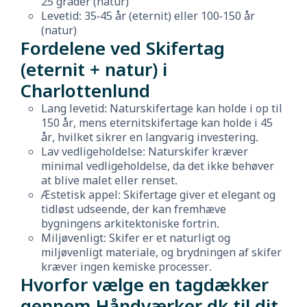
25 grader (natur)
Levetid: 35-45 år (eternit) eller 100-150 år
(natur)
Fordelene ved Skifertag
(eternit + natur) i
Charlottenlund
Lang levetid: Naturskifertage kan holde i op til
150 år, mens eternitskifertage kan holde i 45
år, hvilket sikrer en langvarig investering.
Lav vedligeholdelse: Naturskifer kræver
minimal vedligeholdelse, da det ikke behøver
at blive malet eller renset.
Æstetisk appel: Skifertage giver et elegant og
tidløst udseende, der kan fremhæve
bygningens arkitektoniske fortrin.
Miljøvenligt: Skifer er et naturligt og
miljøvenligt materiale, og brydningen af skifer
kræver ingen kemiske processer.
Hvorfor vælge en tagdækker
gennem Håndværker.dk til dit