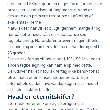
stenene ikke skal igennem nogen form for kemiske
processer i skabelsen af tagpladerne. Vand er
desuden den primære ressource til afkøling af
skæremaskinerne.
Naturskifer har været brugt igennem mange år og
har på det seneste fået en renæssance som
tagbelægning. Naturskifer kræver i nogen tilfælde
et undertag og kan benyttes på en hældning ned til
25 grader.
Et naturskifertag vil holde tæt i 100-150 år – ingen
anden tagbelægning kan hamle op med dette.
Derudover har et naturskifertag ikke behov for at
blive malet eller renset. Stenenes naturlige
olieindhold og den lave vandopsugning er med til
at holde et skifertag flot.
Hvad er eternitskifer?
Eternitskifer er en kunstig efterligning af
naturskifer. Stenene er tyndere og lettere. De kan