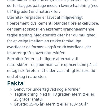
derfor lægges på tage med en lavere hældning (ned
til 18 grader) end naturskifer.
Eternitskiferplader er lavet af miljøvenligt
fibercement, dvs. cement iblandet fibre af cellulose,
der samlet skaber en ekstremt brandhæmmende
tagbelægning. Med eternitskifer har du mulighed
for at vælge imellem en række forskellige
overflader og former – også en rå overflade, der
imiterer groft kløvet naturskifer.
Eternitskifer er et billigere alternativ til
naturskifer – dog bør man være opmærksom på, at
et tag i skifereternit holder væsentligt kortere tid
end et tag i natursten.
Fakta
Behov for undertag ved nogle former
Taghældning: Ned til 18 grader (eternit) eller
25 grader (natur)
Levetid: 35-45 år (eternit) eller 100-150 år