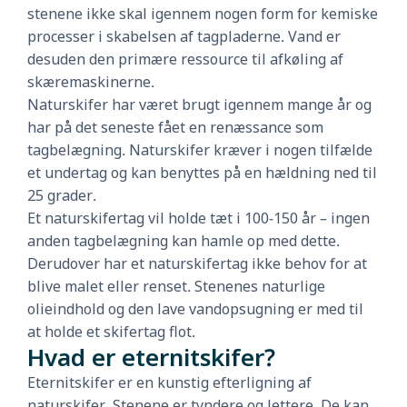
stenene ikke skal igennem nogen form for kemiske
processer i skabelsen af tagpladerne. Vand er
desuden den primære ressource til afkøling af
skæremaskinerne.
Naturskifer har været brugt igennem mange år og
har på det seneste fået en renæssance som
tagbelægning. Naturskifer kræver i nogen tilfælde
et undertag og kan benyttes på en hældning ned til
25 grader.
Et naturskifertag vil holde tæt i 100-150 år – ingen
anden tagbelægning kan hamle op med dette.
Derudover har et naturskifertag ikke behov for at
blive malet eller renset. Stenenes naturlige
olieindhold og den lave vandopsugning er med til
at holde et skifertag flot.
Hvad er eternitskifer?
Eternitskifer er en kunstig efterligning af
naturskifer. Stenene er tyndere og lettere. De kan