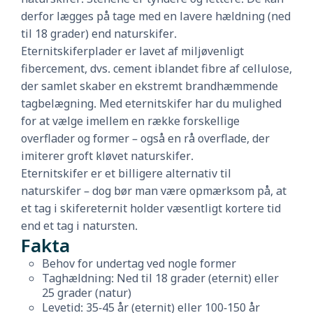
derfor lægges på tage med en lavere hældning (ned
til 18 grader) end naturskifer.
Eternitskiferplader er lavet af miljøvenligt
fibercement, dvs. cement iblandet fibre af cellulose,
der samlet skaber en ekstremt brandhæmmende
tagbelægning. Med eternitskifer har du mulighed
for at vælge imellem en række forskellige
overflader og former – også en rå overflade, der
imiterer groft kløvet naturskifer.
Eternitskifer er et billigere alternativ til
naturskifer – dog bør man være opmærksom på, at
et tag i skifereternit holder væsentligt kortere tid
end et tag i natursten.
Fakta
Behov for undertag ved nogle former
Taghældning: Ned til 18 grader (eternit) eller
25 grader (natur)
Levetid: 35-45 år (eternit) eller 100-150 år