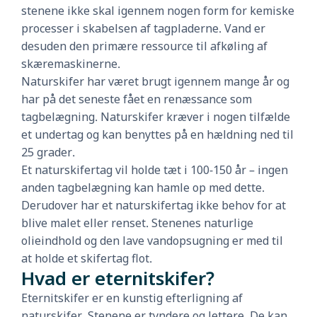
stenene ikke skal igennem nogen form for kemiske
processer i skabelsen af tagpladerne. Vand er
desuden den primære ressource til afkøling af
skæremaskinerne.
Naturskifer har været brugt igennem mange år og
har på det seneste fået en renæssance som
tagbelægning. Naturskifer kræver i nogen tilfælde
et undertag og kan benyttes på en hældning ned til
25 grader.
Et naturskifertag vil holde tæt i 100-150 år – ingen
anden tagbelægning kan hamle op med dette.
Derudover har et naturskifertag ikke behov for at
blive malet eller renset. Stenenes naturlige
olieindhold og den lave vandopsugning er med til
at holde et skifertag flot.
Hvad er eternitskifer?
Eternitskifer er en kunstig efterligning af
naturskifer. Stenene er tyndere og lettere. De kan