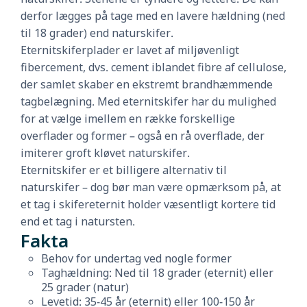
derfor lægges på tage med en lavere hældning (ned
til 18 grader) end naturskifer.
Eternitskiferplader er lavet af miljøvenligt
fibercement, dvs. cement iblandet fibre af cellulose,
der samlet skaber en ekstremt brandhæmmende
tagbelægning. Med eternitskifer har du mulighed
for at vælge imellem en række forskellige
overflader og former – også en rå overflade, der
imiterer groft kløvet naturskifer.
Eternitskifer er et billigere alternativ til
naturskifer – dog bør man være opmærksom på, at
et tag i skifereternit holder væsentligt kortere tid
end et tag i natursten.
Fakta
Behov for undertag ved nogle former
Taghældning: Ned til 18 grader (eternit) eller
25 grader (natur)
Levetid: 35-45 år (eternit) eller 100-150 år