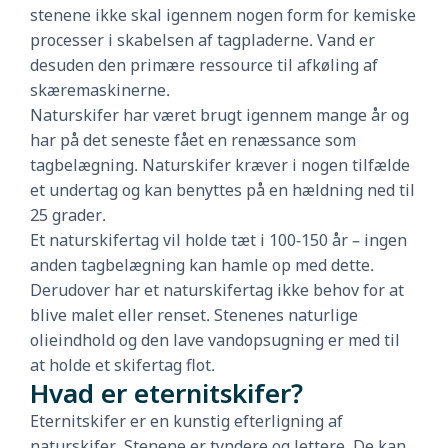
stenene ikke skal igennem nogen form for kemiske
processer i skabelsen af tagpladerne. Vand er
desuden den primære ressource til afkøling af
skæremaskinerne.
Naturskifer har været brugt igennem mange år og
har på det seneste fået en renæssance som
tagbelægning. Naturskifer kræver i nogen tilfælde
et undertag og kan benyttes på en hældning ned til
25 grader.
Et naturskifertag vil holde tæt i 100-150 år – ingen
anden tagbelægning kan hamle op med dette.
Derudover har et naturskifertag ikke behov for at
blive malet eller renset. Stenenes naturlige
olieindhold og den lave vandopsugning er med til
at holde et skifertag flot.
Hvad er eternitskifer?
Eternitskifer er en kunstig efterligning af
naturskifer. Stenene er tyndere og lettere. De kan