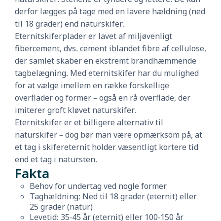
derfor lægges på tage med en lavere hældning (ned
til 18 grader) end naturskifer.
Eternitskiferplader er lavet af miljøvenligt
fibercement, dvs. cement iblandet fibre af cellulose,
der samlet skaber en ekstremt brandhæmmende
tagbelægning. Med eternitskifer har du mulighed
for at vælge imellem en række forskellige
overflader og former – også en rå overflade, der
imiterer groft kløvet naturskifer.
Eternitskifer er et billigere alternativ til
naturskifer – dog bør man være opmærksom på, at
et tag i skifereternit holder væsentligt kortere tid
end et tag i natursten.
Fakta
Behov for undertag ved nogle former
Taghældning: Ned til 18 grader (eternit) eller
25 grader (natur)
Levetid: 35-45 år (eternit) eller 100-150 år