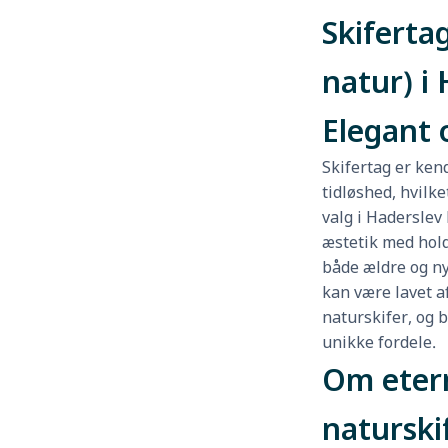
Skifertag
natur) i 
Elegant 
Skifertag er ken
tidløshed, hvilke
valg i Hadersle
æstetik med hold
både ældre og ny
kan være lavet af
naturskifer, og 
unikke fordele.
Om etern
naturski