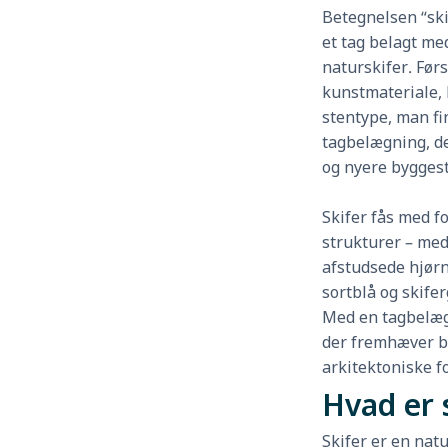
Betegnelsen “ski
et tag belagt med
naturskifer. Førs
kunstmateriale, 
stentype, man fin
tagbelægning, de
og nyere byggest
Skifer fås med fo
strukturer – med
afstudsede hjørn
sortblå og skifer
Med en tagbelægni
der fremhæver b
arkitektoniske fo
Hvad er 
Skifer er en natu