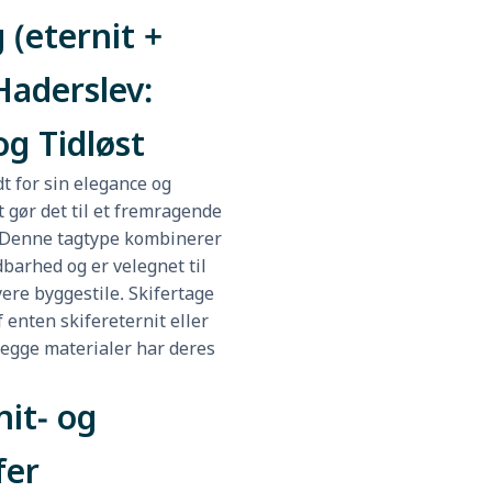
 (eternit +
Haderslev:
og Tidløst
dt for sin elegance og
t gør det til et fremragende
v Denne tagtype kombinerer
barhed og er velegnet til
ere byggestile. Skifertage
 enten skifereternit eller
begge materialer har deres
it- og
fer