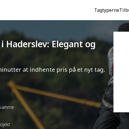
Tagtyperne
Tilb
 i Haderslev: Elegant og
minutter at indhente pris på et nyt tag.
t samme
rojekt