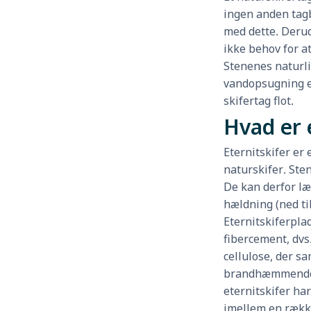
ingen anden tag
med dette. Derud
ikke behov for at
Stenenes naturli
vandopsugning er
skifertag flot.
Hvad er 
Eternitskifer er 
naturskifer. Ste
De kan derfor l
hældning (ned ti
Eternitskiferplad
fibercement, dvs
cellulose, der s
brandhæmmende
eternitskifer ha
imellem en række