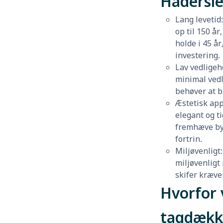
Hadersl
Lang levetid
op til 150 å
holde i 45 år
investering.
Lav vedligeh
minimal vedl
behøver at bl
Æstetisk app
elegant og t
fremhæve by
fortrin.
Miljøvenligt:
miljøvenligt
skifer kræve
Hvorfor 
tagdækk