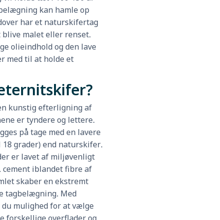
belægning kan hamle op
over har et naturskifertag
 blive malet eller renset.
ge olieindhold og den lave
 med til at holde et
eternitskifer?
en kunstig efterligning af
nene er tyndere og lettere.
ægges på tage med en lavere
l 18 grader) end naturskifer.
er er lavet af miljøvenligt
. cement iblandet fibre af
amlet skaber en ekstremt
 tagbelægning. Med
r du mulighed for at vælge
 forskellige overflader og