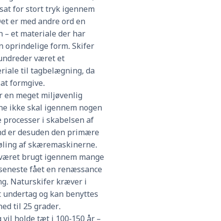
sat for stort tryk igennem
 Det er med andre ord en
 – et materiale der har
n oprindelige form. Skifer
ndreder været et
riale til tagbelægning, da
 at formgive.
er en meget miljøvenlig
ene ikke skal igennem nogen
 processer i skabelsen af
nd er desuden den primære
køling af skæremaskinerne.
 været brugt igennem mange
 seneste fået en renæssance
g. Naturskifer kræver i
t undertag og kan benyttes
ed til 25 grader.
 vil holde tæt i 100-150 år –