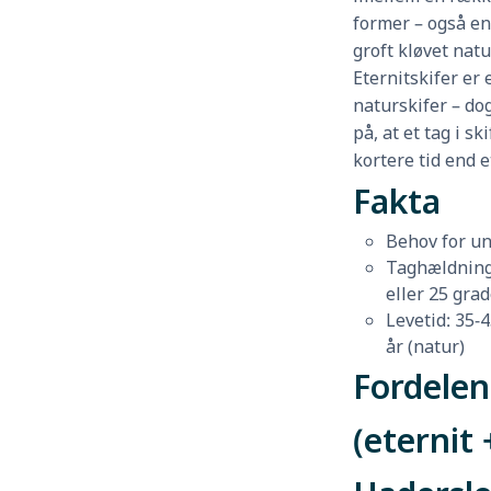
former – også en
groft kløvet natu
Eternitskifer er e
naturskifer – d
på, at et tag i s
kortere tid end e
Fakta
Behov for un
Taghældning:
eller 25 grad
Levetid: 35-4
år (natur)
Fordelen
(eternit 