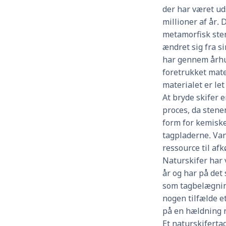
der har været ud
millioner af år.
metamorfisk sten
ændret sig fra si
har gennem århu
foretrukket mate
materialet er let
At bryde skifer 
proces, da sten
form for kemiske
tagpladerne. Va
ressource til af
Naturskifer har
år og har på det
som tagbelægnin
nogen tilfælde e
på en hældning n
Et naturskifertag