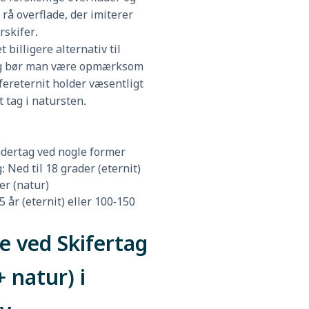
 rå overflade, der imiterer
rskifer.
t billigere alternativ til
og bør man være opmærksom
kifereternit holder væsentligt
t tag i natursten.
dertag ved nogle former
 Ned til 18 grader (eternit)
er (natur)
5 år (eternit) eller 100-150
e ved Skifertag
+ natur) i