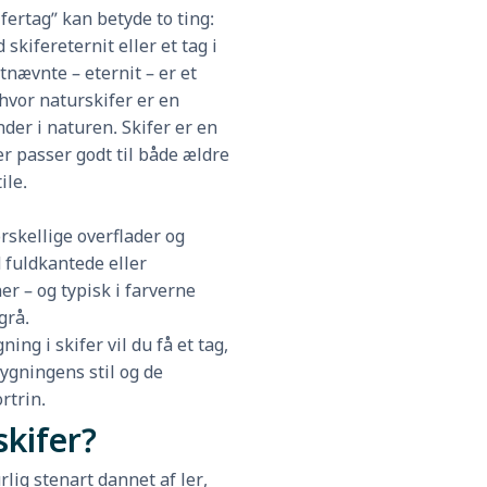
fertag” kan betyde to ting:
 skifereternit eller et tag i
tnævnte – eternit – er et
hvor naturskifer er en
der i naturen. Skifer er en
r passer godt til både ældre
ile.
rskellige overflader og
 fuldkantede eller
er – og typisk i farverne
grå.
ng i skifer vil du få et tag,
ygningens stil og de
rtrin.
skifer?
rlig stenart dannet af ler,