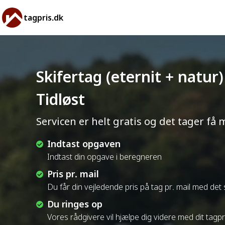
tagpris.dk
Skifertag (eternit + natur)
Tidløst
Servicen er helt gratis og det tager få 
Indtast opgaven
Indtast din opgave i beregneren
Pris pr. mail
Du får din vejledende pris på tag pr. mail med de
Du ringes op
Vores rådgivere vil hjælpe dig videre med dit tagp