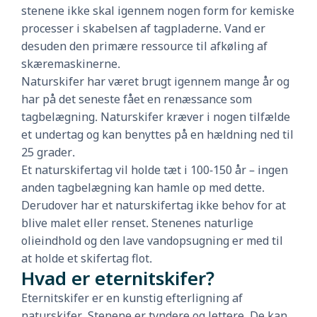
stenene ikke skal igennem nogen form for kemiske
processer i skabelsen af tagpladerne. Vand er
desuden den primære ressource til afkøling af
skæremaskinerne.
Naturskifer har været brugt igennem mange år og
har på det seneste fået en renæssance som
tagbelægning. Naturskifer kræver i nogen tilfælde
et undertag og kan benyttes på en hældning ned til
25 grader.
Et naturskifertag vil holde tæt i 100-150 år – ingen
anden tagbelægning kan hamle op med dette.
Derudover har et naturskifertag ikke behov for at
blive malet eller renset. Stenenes naturlige
olieindhold og den lave vandopsugning er med til
at holde et skifertag flot.
Hvad er eternitskifer?
Eternitskifer er en kunstig efterligning af
naturskifer. Stenene er tyndere og lettere. De kan