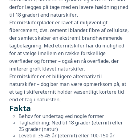
derfor lægges på tage med en lavere hældning (ned
til 18 grader) end naturskifer.
Eternitskiferplader er lavet af miljøvenligt
fibercement, dvs. cement iblandet fibre af cellulose,
der samlet skaber en ekstremt brandhæmmende
tagbelægning. Med eternitskifer har du mulighed
for at vælge imellem en række forskellige
overflader og former – også en rå overflade, der
imiterer groft kløvet naturskifer.
Eternitskifer er et billigere alternativ til
naturskifer – dog bør man være opmærksom på, at
et tag i skifereternit holder væsentligt kortere tid
end et tag i natursten.
Fakta
Behov for undertag ved nogle former
Taghældning: Ned til 18 grader (eternit) eller
25 grader (natur)
Levetid: 35-45 år (eternit) eller 100-150 år