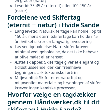
25 grader (natur)
Levetid: 35-45 år (eternit) eller 100-150 år
(natur)
Fordelene ved Skifertag
(eternit + natur) i Hvide Sande
Lang levetid: Naturskifertage kan holde i op til
150 år, mens eternitskifertage kan holde i 45
år, hvilket sikrer en langvarig investering.
Lav vedligeholdelse: Naturskifer kræver
minimal vedligeholdelse, da det ikke behøver
at blive malet eller renset.
Æstetisk appel: Skifertage giver et elegant og
tidløst udseende, der kan fremhæve
bygningens arkitektoniske fortrin.
Miljøvenligt: Skifer er et naturligt og
miljøvenligt materiale, og brydningen af skifer
kræver ingen kemiske processer.
Hvorfor vælge en tagdækker
gennem Håndværker.dk til dit
skifertag i Hvide Sande?