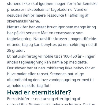
stenene ikke skal igennem nogen form for kemiske
processer i skabelsen af tagpladerne. Vand er
desuden den primære ressource til afkøling af
skæremaskinerne.
Naturskifer har været brugt igennem mange år og
har på det seneste fået en renæssance som
tagbelægning. Naturskifer kræver i nogen tilfælde
et undertag og kan benyttes på en hældning ned til
25 grader.
Et naturskifertag vil holde tæt i 100-150 år – ingen
anden tagbelægning kan hamle op med dette.
Derudover har et naturskifertag ikke behov for at
blive malet eller renset. Stenenes naturlige
olieindhold og den lave vandopsugning er med til
at holde et skifertag flot.
Hvad er eternitskifer?
Eternitskifer er en kunstig efterligning af
naturskifer. Stenene er tyndere og lettere. De kan