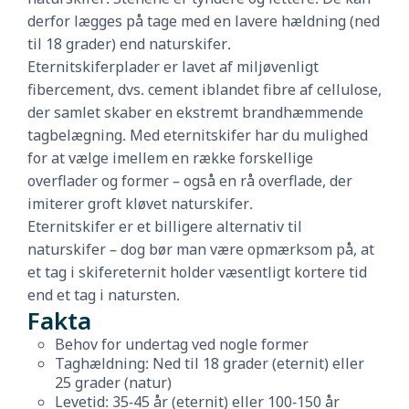
derfor lægges på tage med en lavere hældning (ned
til 18 grader) end naturskifer.
Eternitskiferplader er lavet af miljøvenligt
fibercement, dvs. cement iblandet fibre af cellulose,
der samlet skaber en ekstremt brandhæmmende
tagbelægning. Med eternitskifer har du mulighed
for at vælge imellem en række forskellige
overflader og former – også en rå overflade, der
imiterer groft kløvet naturskifer.
Eternitskifer er et billigere alternativ til
naturskifer – dog bør man være opmærksom på, at
et tag i skifereternit holder væsentligt kortere tid
end et tag i natursten.
Fakta
Behov for undertag ved nogle former
Taghældning: Ned til 18 grader (eternit) eller
25 grader (natur)
Levetid: 35-45 år (eternit) eller 100-150 år