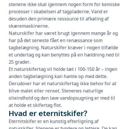
stenene ikke skal igennem nogen form for kemiske
processer i skabelsen af tagpladerne. Vand er
desuden den primære ressource til afkøling af
skæremaskinerne.
Naturskifer har været brugt igennem mange år og
har på det seneste fået en renæssance som
tagbelægning. Naturskifer kræver i nogen tilfælde
et undertag og kan benyttes på en hældning ned til
25 grader.
Et naturskifertag vil holde tæt i 100-150 år – ingen
anden tagbelægning kan hamle op med dette.
Derudover har et naturskifertag ikke behov for at
blive malet eller renset. Stenenes naturlige
olieindhold og den lave vandopsugning er med til
at holde et skifertag flot.
Hvad er eternitskifer?
Eternitskifer er en kunstig efterligning af
naturskifer. Stenene er tyndere og lettere. De kan