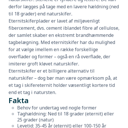
derfor lægges på tage med en lavere hældning (ned
til 18 grader) end naturskifer.
Eternitskiferplader er lavet af miljøvenligt
fibercement, dvs. cement iblandet fibre af cellulose,
der samlet skaber en ekstremt brandhæmmende
tagbelægning. Med eternitskifer har du mulighed
for at vælge imellem en række forskellige
overflader og former – også en rå overflade, der
imiterer groft kløvet naturskifer.
Eternitskifer er et billigere alternativ til
naturskifer – dog bør man være opmærksom på, at
et tag i skifereternit holder væsentligt kortere tid
end et tag i natursten.
Fakta
Behov for undertag ved nogle former
Taghældning: Ned til 18 grader (eternit) eller
25 grader (natur)
Levetid: 35-45 år (eternit) eller 100-150 år