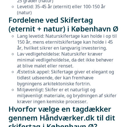
25 grader (natur)
Levetid: 35-45 år (eternit) eller 100-150 år
(natur)
Fordelene ved Skifertag
(eternit + natur) i København Ø
Lang levetid: Naturskifertage kan holde i op til
150 år, mens eternitskifertage kan holde i 45
år, hvilket sikrer en langvarig investering.
Lav vedligeholdelse: Naturskifer kræver
minimal vedligeholdelse, da det ikke behøver
at blive malet eller renset.
Æstetisk appel: Skifertage giver et elegant og
tidløst udseende, der kan fremhæve
bygningens arkitektoniske fortrin.
Miljøvenligt: Skifer er et naturligt og
miljøvenligt materiale, og brydningen af skifer
kræver ingen kemiske processer.
Hvorfor vælge en tagdækker
gennem Håndværker.dk til dit
skifertag i København Ø?