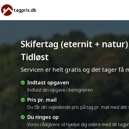
tagpris.dk
Skifertag (eternit + natur)
Tidløst
Servicen er helt gratis og det tager få 
Indtast opgaven
Indtast din opgave i beregneren
Pris pr. mail
Du får din vejledende pris på tag pr. mail med de
Du ringes op
Vores rådgivere vil hjælpe dig videre med dit tagp