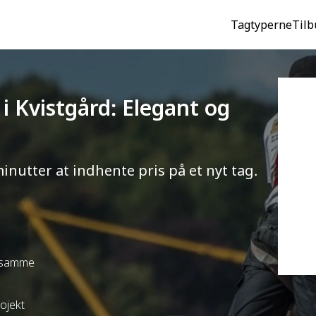
Tagtyperne
Tilb
 i Kvistgård: Elegant og
minutter at indhente pris på et nyt tag.
t samme
rojekt