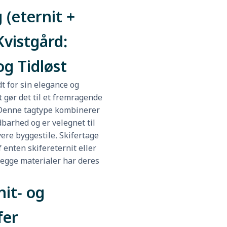
 (eternit +
Kvistgård:
og Tidløst
dt for sin elegance og
t gør det til et fremragende
d Denne tagtype kombinerer
barhed og er velegnet til
ere byggestile. Skifertage
 enten skifereternit eller
begge materialer har deres
it- og
fer