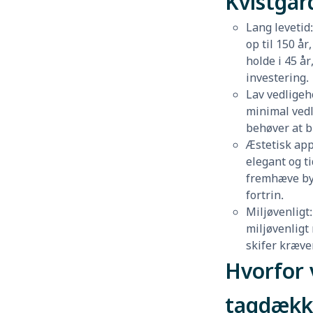
Kvistgår
Lang levetid
op til 150 å
holde i 45 år
investering.
Lav vedligeh
minimal vedl
behøver at bl
Æstetisk app
elegant og t
fremhæve by
fortrin.
Miljøvenligt:
miljøvenligt
skifer kræve
Hvorfor 
tagdækk