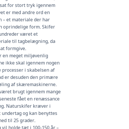
sat for stort tryk igennem
 Det er med andre ord en
 – et materiale der har
n oprindelige form. Skifer
ndreder været et
riale til tagbelægning, da
 at formgive.
er en meget miljøvenlig
ene ikke skal igennem nogen
 processer i skabelsen af
nd er desuden den primære
køling af skæremaskinerne.
 været brugt igennem mange
 seneste fået en renæssance
g. Naturskifer kræver i
t undertag og kan benyttes
ed til 25 grader.
 vil holde tæt i 100-150 år –