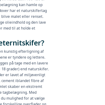
belægning kan hamle op
over har et naturskifertag
 blive malet eller renset.
ge olieindhold og den lave
 med til at holde et
eternitskifer?
en kunstig efterligning af
nene er tyndere og lettere.
ægges på tage med en lavere
l 18 grader) end naturskifer.
er er lavet af miljøvenligt
. cement iblandet fibre af
amlet skaber en ekstremt
 tagbelægning. Med
r du mulighed for at vælge
 forskellige overflader og