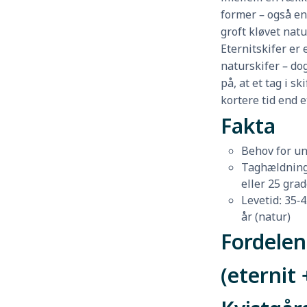
former – også en
groft kløvet natu
Eternitskifer er e
naturskifer – d
på, at et tag i s
kortere tid end e
Fakta
Behov for un
Taghældning:
eller 25 grad
Levetid: 35-4
år (natur)
Fordelen
(eternit 