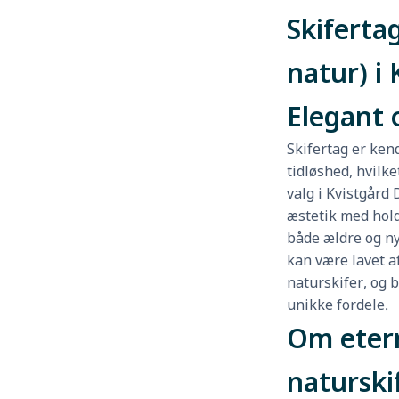
Skifertag
natur) i 
Elegant 
Skifertag er ken
tidløshed, hvilke
valg i Kvistgår
æstetik med hold
både ældre og ny
kan være lavet af
naturskifer, og 
unikke fordele.
Om etern
naturski