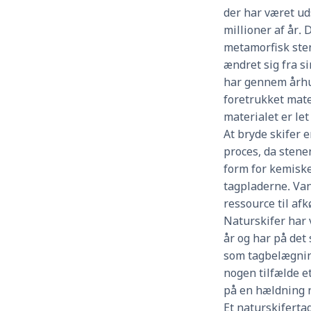
der har været ud
millioner af år.
metamorfisk sten
ændret sig fra si
har gennem århu
foretrukket mate
materialet er let
At bryde skifer 
proces, da sten
form for kemiske
tagpladerne. Va
ressource til af
Naturskifer har
år og har på det
som tagbelægnin
nogen tilfælde e
på en hældning n
Et naturskifertag