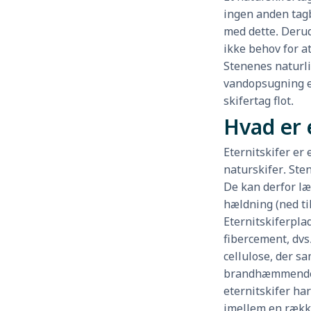
ingen anden tag
med dette. Derud
ikke behov for at
Stenenes naturli
vandopsugning er
skifertag flot.
Hvad er 
Eternitskifer er 
naturskifer. Ste
De kan derfor l
hældning (ned ti
Eternitskiferplad
fibercement, dvs
cellulose, der s
brandhæmmende
eternitskifer ha
imellem en række