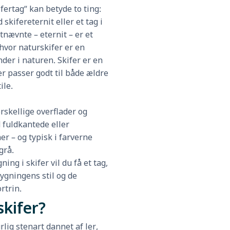
fertag” kan betyde to ting:
 skifereternit eller et tag i
tnævnte – eternit – er et
hvor naturskifer er en
der i naturen. Skifer er en
r passer godt til både ældre
ile.
rskellige overflader og
 fuldkantede eller
er – og typisk i farverne
grå.
ng i skifer vil du få et tag,
ygningens stil og de
rtrin.
skifer?
rlig stenart dannet af ler,