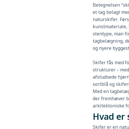
Betegnelsen “ski
et tag belagt med
naturskifer. Førs
kunstmateriale, 
stentype, man fin
tagbelægning, de
og nyere byggest
Skifer fås med fo
strukturer – med
afstudsede hjørn
sortblå og skifer
Med en tagbelægni
der fremhæver b
arkitektoniske fo
Hvad er 
Skifer er en natu