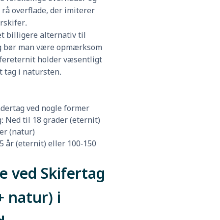
 rå overflade, der imiterer
rskifer.
t billigere alternativ til
og bør man være opmærksom
kifereternit holder væsentligt
t tag i natursten.
dertag ved nogle former
 Ned til 18 grader (eternit)
er (natur)
5 år (eternit) eller 100-150
e ved Skifertag
+ natur) i