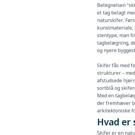
Betegnelsen “ski
et tag belagt med
naturskifer. Førs
kunstmateriale, 
stentype, man fin
tagbelægning, de
og nyere byggest
Skifer fås med fo
strukturer – med
afstudsede hjørn
sortblå og skifer
Med en tagbelægni
der fremhæver b
arkitektoniske fo
Hvad er 
Skifer er en natu