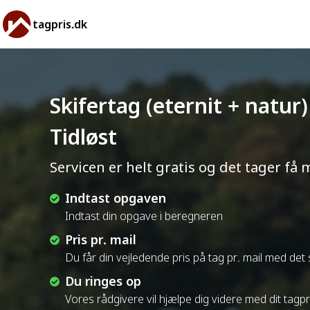
tagpris.dk
Skifertag (eternit + natur)
Tidløst
Servicen er helt gratis og det tager få 
Indtast opgaven
Indtast din opgave i beregneren
Pris pr. mail
Du får din vejledende pris på tag pr. mail med de
Du ringes op
Vores rådgivere vil hjælpe dig videre med dit tagp