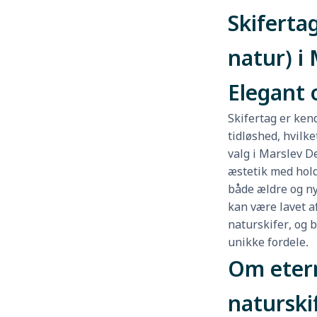
Skifertag
natur) i 
Elegant 
Skifertag er ken
tidløshed, hvilke
valg i Marslev 
æstetik med hold
både ældre og ny
kan være lavet af
naturskifer, og 
unikke fordele.
Om etern
naturski