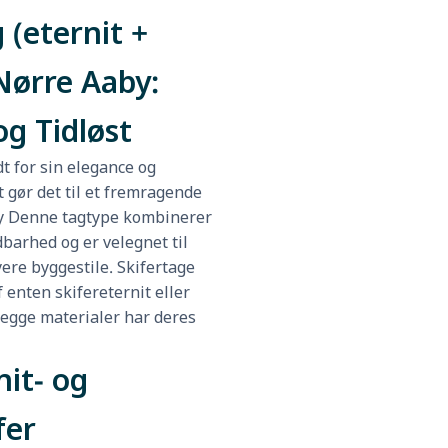
 (eternit +
 Nørre Aaby:
og Tidløst
dt for sin elegance og
t gør det til et fremragende
by Denne tagtype kombinerer
barhed og er velegnet til
ere byggestile. Skifertage
 enten skifereternit eller
begge materialer har deres
it- og
fer