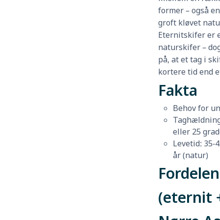
former – også en
groft kløvet natu
Eternitskifer er e
naturskifer – d
på, at et tag i s
kortere tid end e
Fakta
Behov for un
Taghældning:
eller 25 grad
Levetid: 35-4
år (natur)
Fordelen
(eternit 