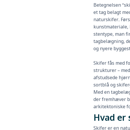
Betegnelsen “ski
et tag belagt med
naturskifer. Førs
kunstmateriale, 
stentype, man fin
tagbelægning, de
og nyere byggest
Skifer fås med fo
strukturer – med
afstudsede hjørn
sortblå og skifer
Med en tagbelægni
der fremhæver b
arkitektoniske fo
Hvad er 
Skifer er en natu