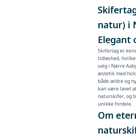
Skifertag
natur) i
Elegant 
Skifertag er ken
tidløshed, hvilke
valg i Nørre Aa
æstetik med hold
både ældre og ny
kan være lavet af
naturskifer, og 
unikke fordele.
Om etern
naturski