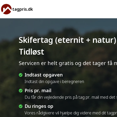
tagpris.dk
Skifertag (eternit + natur
Tidløst
Servicen er helt gratis og det tager få 
Indtast opgaven
Indtast din opgave i beregneren
Pris pr. mail
Du får din vejledende pris på tag pr. mail med de
Du ringes op
Vores rådgivere vil hjælpe dig videre med dit tagp