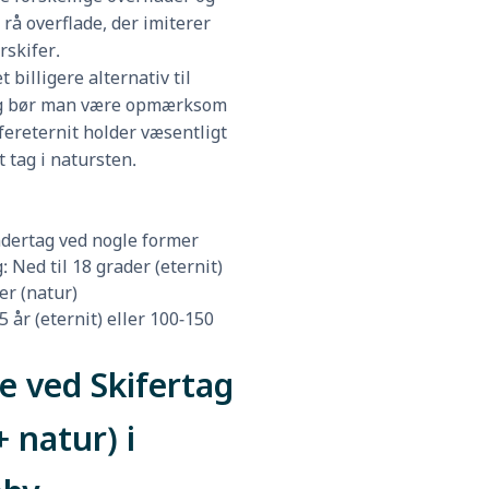
 rå overflade, der imiterer
rskifer.
t billigere alternativ til
og bør man være opmærksom
kifereternit holder væsentligt
t tag i natursten.
dertag ved nogle former
 Ned til 18 grader (eternit)
er (natur)
5 år (eternit) eller 100-150
e ved Skifertag
+ natur) i