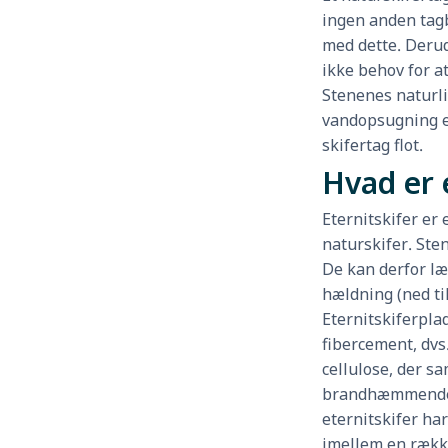
ingen anden tag
med dette. Derud
ikke behov for at
Stenenes naturli
vandopsugning er
skifertag flot.
Hvad er 
Eternitskifer er 
naturskifer. Ste
De kan derfor l
hældning (ned ti
Eternitskiferplad
fibercement, dvs
cellulose, der s
brandhæmmende
eternitskifer ha
imellem en række