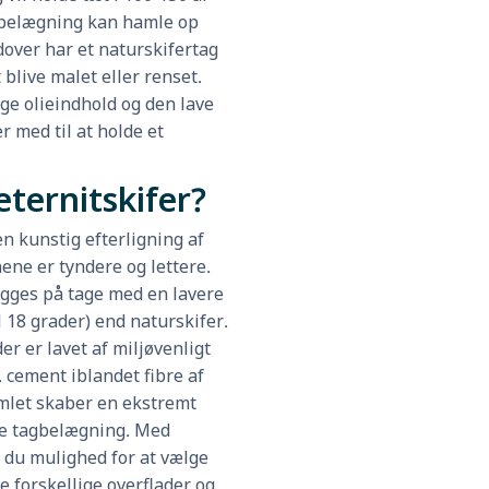
belægning kan hamle op
over har et naturskifertag
 blive malet eller renset.
ge olieindhold og den lave
 med til at holde et
eternitskifer?
en kunstig efterligning af
nene er tyndere og lettere.
ægges på tage med en lavere
l 18 grader) end naturskifer.
er er lavet af miljøvenligt
. cement iblandet fibre af
amlet skaber en ekstremt
 tagbelægning. Med
r du mulighed for at vælge
 forskellige overflader og