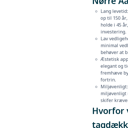
Nørre A
Lang levetid
op til 150 å
holde i 45 år
investering.
Lav vedligeh
minimal vedl
behøver at bl
Æstetisk app
elegant og t
fremhæve by
fortrin.
Miljøvenligt:
miljøvenligt
skifer kræve
Hvorfor 
tagdækk