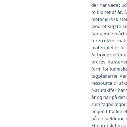
der har været ud
millioner af år.
metamorfisk sten
ændret sig fra si
har gennem århu
foretrukket mate
materialet er let
At bryde skifer 
proces, da sten
form for kemiske
tagpladerne. Va
ressource til af
Naturskifer har
år og har på det
som tagbelægnin
nogen tilfælde e
på en hældning n
Et naturskifertag