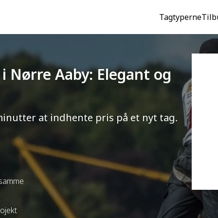
Tagtyperne
Tilb
) i Nørre Aaby: Elegant og
minutter at indhente pris på et nyt tag.
t samme
rojekt