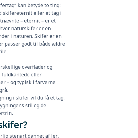
fertag” kan betyde to ting:
 skifereternit eller et tag i
tnævnte – eternit – er et
hvor naturskifer er en
der i naturen. Skifer er en
r passer godt til både ældre
ile.
rskellige overflader og
 fuldkantede eller
er – og typisk i farverne
grå.
ng i skifer vil du få et tag,
ygningens stil og de
rtrin.
skifer?
rlig stenart dannet af ler,