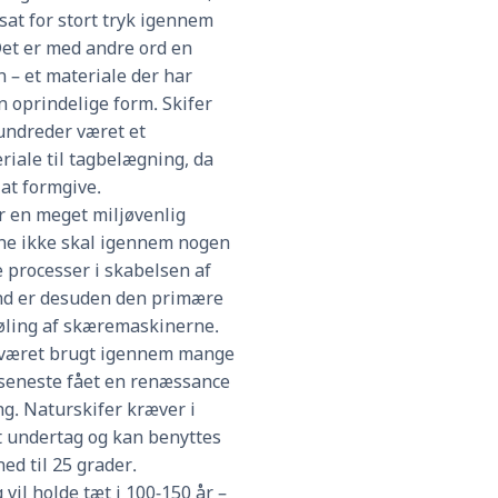
sat for stort tryk igennem
 Det er med andre ord en
 – et materiale der har
n oprindelige form. Skifer
ndreder været et
riale til tagbelægning, da
 at formgive.
er en meget miljøvenlig
ene ikke skal igennem nogen
 processer i skabelsen af
nd er desuden den primære
køling af skæremaskinerne.
 været brugt igennem mange
 seneste fået en renæssance
g. Naturskifer kræver i
t undertag og kan benyttes
ed til 25 grader.
 vil holde tæt i 100-150 år –