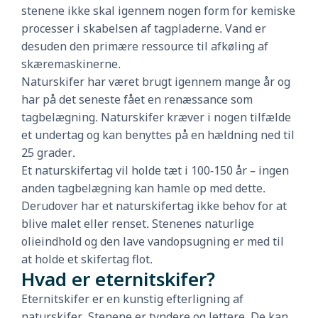
stenene ikke skal igennem nogen form for kemiske
processer i skabelsen af tagpladerne. Vand er
desuden den primære ressource til afkøling af
skæremaskinerne.
Naturskifer har været brugt igennem mange år og
har på det seneste fået en renæssance som
tagbelægning. Naturskifer kræver i nogen tilfælde
et undertag og kan benyttes på en hældning ned til
25 grader.
Et naturskifertag vil holde tæt i 100-150 år – ingen
anden tagbelægning kan hamle op med dette.
Derudover har et naturskifertag ikke behov for at
blive malet eller renset. Stenenes naturlige
olieindhold og den lave vandopsugning er med til
at holde et skifertag flot.
Hvad er eternitskifer?
Eternitskifer er en kunstig efterligning af
naturskifer. Stenene er tyndere og lettere. De kan