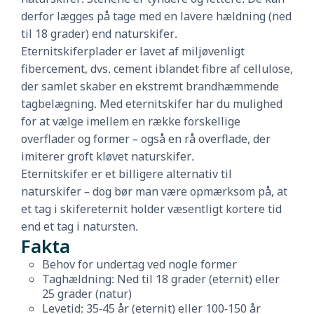
derfor lægges på tage med en lavere hældning (ned
til 18 grader) end naturskifer.
Eternitskiferplader er lavet af miljøvenligt
fibercement, dvs. cement iblandet fibre af cellulose,
der samlet skaber en ekstremt brandhæmmende
tagbelægning. Med eternitskifer har du mulighed
for at vælge imellem en række forskellige
overflader og former – også en rå overflade, der
imiterer groft kløvet naturskifer.
Eternitskifer er et billigere alternativ til
naturskifer – dog bør man være opmærksom på, at
et tag i skifereternit holder væsentligt kortere tid
end et tag i natursten.
Fakta
Behov for undertag ved nogle former
Taghældning: Ned til 18 grader (eternit) eller
25 grader (natur)
Levetid: 35-45 år (eternit) eller 100-150 år