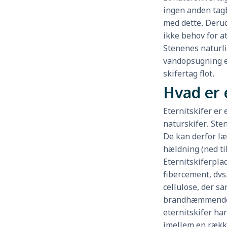
ingen anden tag
med dette. Derud
ikke behov for at
Stenenes naturli
vandopsugning er
skifertag flot.
Hvad er 
Eternitskifer er 
naturskifer. Ste
De kan derfor l
hældning (ned ti
Eternitskiferplad
fibercement, dvs
cellulose, der s
brandhæmmende
eternitskifer ha
imellem en række