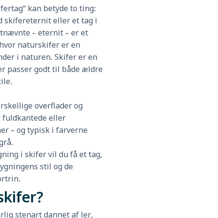
fertag” kan betyde to ting:
 skifereternit eller et tag i
tnævnte – eternit – er et
hvor naturskifer er en
der i naturen. Skifer er en
r passer godt til både ældre
ile.
rskellige overflader og
 fuldkantede eller
er – og typisk i farverne
grå.
ng i skifer vil du få et tag,
ygningens stil og de
rtrin.
skifer?
rlig stenart dannet af ler,