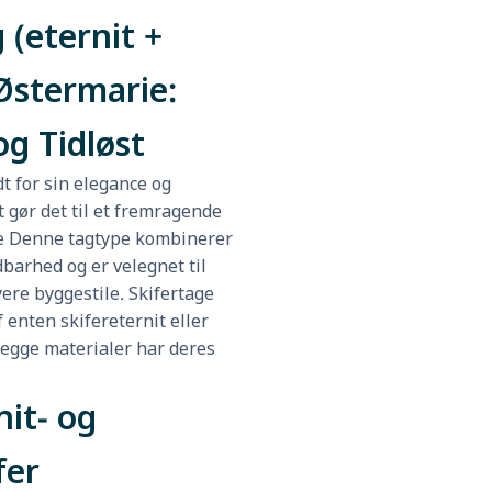
 (eternit +
 Østermarie:
og Tidløst
dt for sin elegance og
t gør det til et fremragende
ie Denne tagtype kombinerer
barhed og er velegnet til
ere byggestile. Skifertage
 enten skifereternit eller
begge materialer har deres
it- og
fer