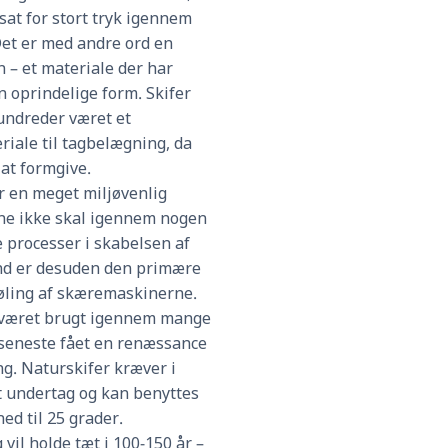
sat for stort tryk igennem
 Det er med andre ord en
 – et materiale der har
n oprindelige form. Skifer
ndreder været et
riale til tagbelægning, da
 at formgive.
er en meget miljøvenlig
ene ikke skal igennem nogen
 processer i skabelsen af
nd er desuden den primære
køling af skæremaskinerne.
 været brugt igennem mange
 seneste fået en renæssance
g. Naturskifer kræver i
t undertag og kan benyttes
ed til 25 grader.
 vil holde tæt i 100-150 år –