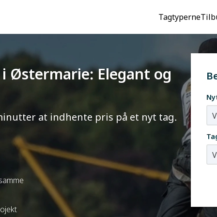
Tagtyperne
Tilb
) i Østermarie: Elegant og
Be
Ny
minutter at indhente pris på et nyt tag.
Tag
t samme
rojekt