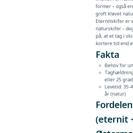
former – også en
groft kløvet natu
Eternitskifer er e
naturskifer – d
på, at et tag i s
kortere tid end e
Fakta
Behov for un
Taghældning:
eller 25 grad
Levetid: 35-4
år (natur)
Fordelen
(eternit 