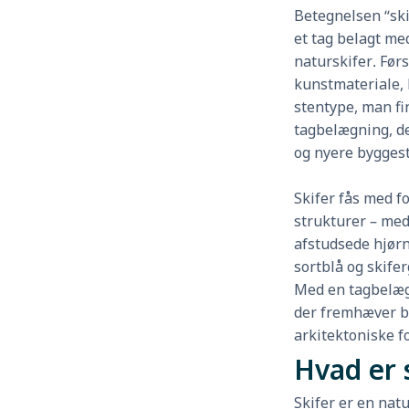
Betegnelsen “ski
et tag belagt med
naturskifer. Førs
kunstmateriale, 
stentype, man fin
tagbelægning, de
og nyere byggest
Skifer fås med fo
strukturer – med
afstudsede hjørn
sortblå og skifer
Med en tagbelægni
der fremhæver b
arkitektoniske fo
Hvad er 
Skifer er en natu