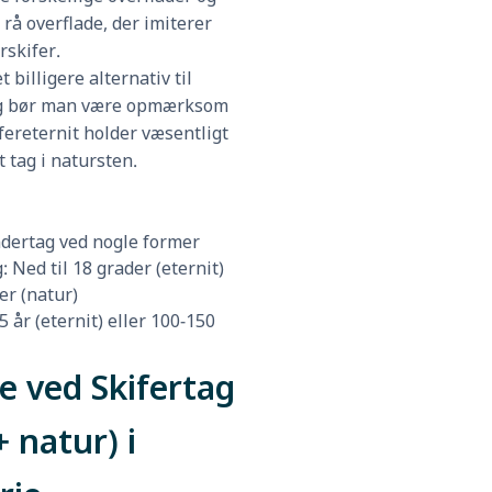
 rå overflade, der imiterer
rskifer.
t billigere alternativ til
og bør man være opmærksom
kifereternit holder væsentligt
t tag i natursten.
dertag ved nogle former
 Ned til 18 grader (eternit)
er (natur)
5 år (eternit) eller 100-150
e ved Skifertag
+ natur) i