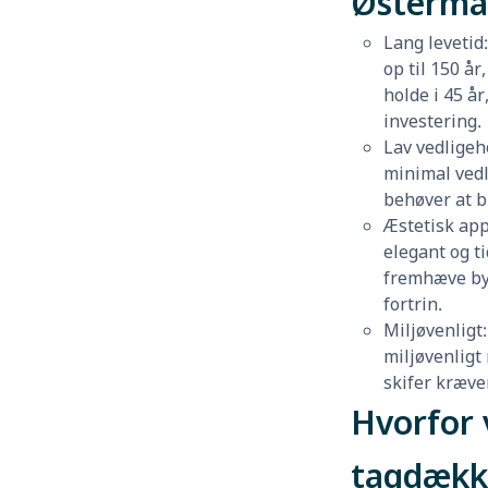
Østerma
Lang levetid
op til 150 å
holde i 45 år
investering.
Lav vedligeh
minimal vedl
behøver at bl
Æstetisk app
elegant og t
fremhæve by
fortrin.
Miljøvenligt:
miljøvenligt
skifer kræve
Hvorfor 
tagdækk