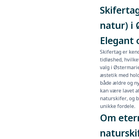
Skifertag
natur) i
Elegant 
Skifertag er ken
tidløshed, hvilke
valg i Østermar
æstetik med hold
både ældre og ny
kan være lavet af
naturskifer, og 
unikke fordele.
Om etern
naturski