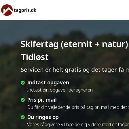
tagpris.dk
Skifertag (eternit + natur
Tidløst
Servicen er helt gratis og det tager få 
Indtast opgaven
Indtast din opgave i beregneren
Pris pr. mail
Du får din vejledende pris på tag pr. mail med de
Du ringes op
Vores rådgivere vil hjælpe dig videre med dit tagp