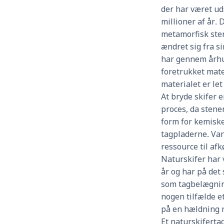
der har været ud
millioner af år.
metamorfisk sten
ændret sig fra si
har gennem århu
foretrukket mate
materialet er let
At bryde skifer 
proces, da sten
form for kemiske
tagpladerne. Va
ressource til af
Naturskifer har
år og har på det
som tagbelægnin
nogen tilfælde e
på en hældning n
Et naturskifertag