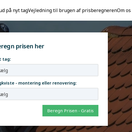
ud på nyt tag
Vejledning til brugen af prisberegneren
Om os
regn prisen her
t tag:
kviste - montering eller renovering:
Beregn Prisen - Gratis