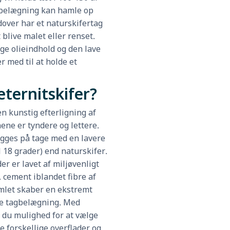
belægning kan hamle op
over har et naturskifertag
 blive malet eller renset.
ge olieindhold og den lave
 med til at holde et
eternitskifer?
en kunstig efterligning af
nene er tyndere og lettere.
ægges på tage med en lavere
l 18 grader) end naturskifer.
er er lavet af miljøvenligt
. cement iblandet fibre af
amlet skaber en ekstremt
 tagbelægning. Med
r du mulighed for at vælge
 forskellige overflader og