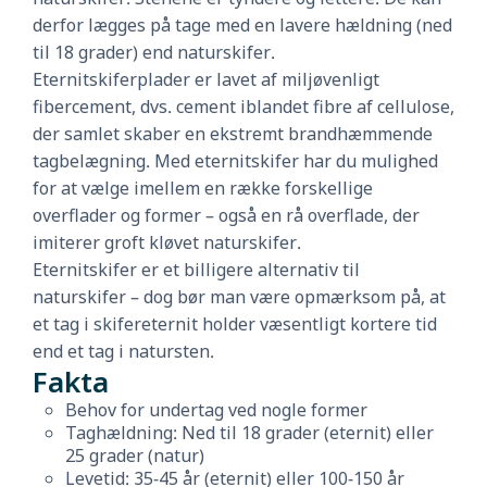
derfor lægges på tage med en lavere hældning (ned
til 18 grader) end naturskifer.
Eternitskiferplader er lavet af miljøvenligt
fibercement, dvs. cement iblandet fibre af cellulose,
der samlet skaber en ekstremt brandhæmmende
tagbelægning. Med eternitskifer har du mulighed
for at vælge imellem en række forskellige
overflader og former – også en rå overflade, der
imiterer groft kløvet naturskifer.
Eternitskifer er et billigere alternativ til
naturskifer – dog bør man være opmærksom på, at
et tag i skifereternit holder væsentligt kortere tid
end et tag i natursten.
Fakta
Behov for undertag ved nogle former
Taghældning: Ned til 18 grader (eternit) eller
25 grader (natur)
Levetid: 35-45 år (eternit) eller 100-150 år