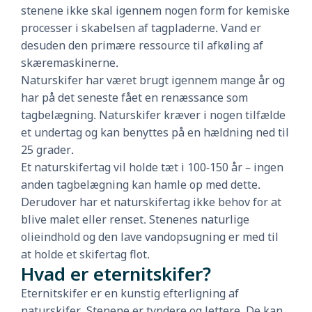
stenene ikke skal igennem nogen form for kemiske
processer i skabelsen af tagpladerne. Vand er
desuden den primære ressource til afkøling af
skæremaskinerne.
Naturskifer har været brugt igennem mange år og
har på det seneste fået en renæssance som
tagbelægning. Naturskifer kræver i nogen tilfælde
et undertag og kan benyttes på en hældning ned til
25 grader.
Et naturskifertag vil holde tæt i 100-150 år – ingen
anden tagbelægning kan hamle op med dette.
Derudover har et naturskifertag ikke behov for at
blive malet eller renset. Stenenes naturlige
olieindhold og den lave vandopsugning er med til
at holde et skifertag flot.
Hvad er eternitskifer?
Eternitskifer er en kunstig efterligning af
naturskifer. Stenene er tyndere og lettere. De kan