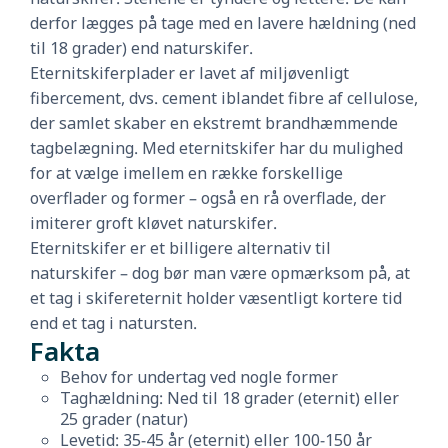
derfor lægges på tage med en lavere hældning (ned
til 18 grader) end naturskifer.
Eternitskiferplader er lavet af miljøvenligt
fibercement, dvs. cement iblandet fibre af cellulose,
der samlet skaber en ekstremt brandhæmmende
tagbelægning. Med eternitskifer har du mulighed
for at vælge imellem en række forskellige
overflader og former – også en rå overflade, der
imiterer groft kløvet naturskifer.
Eternitskifer er et billigere alternativ til
naturskifer – dog bør man være opmærksom på, at
et tag i skifereternit holder væsentligt kortere tid
end et tag i natursten.
Fakta
Behov for undertag ved nogle former
Taghældning: Ned til 18 grader (eternit) eller
25 grader (natur)
Levetid: 35-45 år (eternit) eller 100-150 år