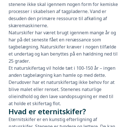
stenene ikke skal igennem nogen form for kemiske
processer i skabelsen af tagpladerne. Vand er
desuden den primære ressource til afkøling af
skæremaskinerne.
Naturskifer har været brugt igennem mange år og
har på det seneste fået en renæssance som
tagbelægning. Naturskifer kræver i nogen tilfælde
et undertag og kan benyttes på en hældning ned til
25 grader.
Et naturskifertag vil holde tæt i 100-150 år – ingen
anden tagbelægning kan hamle op med dette.
Derudover har et naturskifertag ikke behov for at
blive malet eller renset. Stenenes naturlige
olieindhold og den lave vandopsugning er med til
at holde et skifertag flot.
Hvad er eternitskifer?
Eternitskifer er en kunstig efterligning af
naturskifer. Stenene er tyndere og lettere. De kan