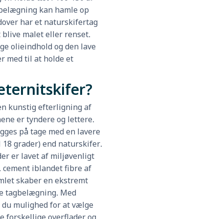
belægning kan hamle op
over har et naturskifertag
 blive malet eller renset.
ge olieindhold og den lave
 med til at holde et
eternitskifer?
en kunstig efterligning af
nene er tyndere og lettere.
ægges på tage med en lavere
l 18 grader) end naturskifer.
er er lavet af miljøvenligt
. cement iblandet fibre af
amlet skaber en ekstremt
 tagbelægning. Med
r du mulighed for at vælge
 forskellige overflader og