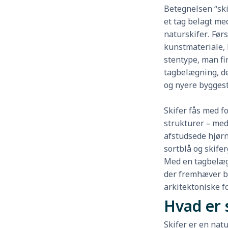
Betegnelsen “ski
et tag belagt med
naturskifer. Førs
kunstmateriale, 
stentype, man fin
tagbelægning, de
og nyere byggest
Skifer fås med fo
strukturer – med
afstudsede hjørn
sortblå og skifer
Med en tagbelægni
der fremhæver b
arkitektoniske fo
Hvad er 
Skifer er en natu