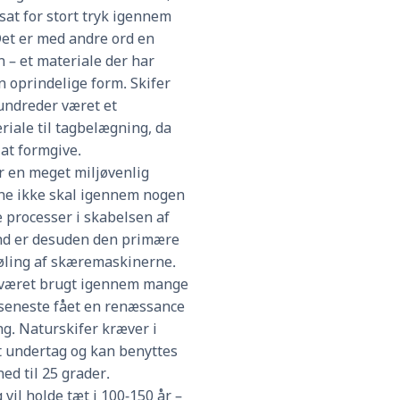
sat for stort tryk igennem
 Det er med andre ord en
 – et materiale der har
n oprindelige form. Skifer
ndreder været et
riale til tagbelægning, da
 at formgive.
er en meget miljøvenlig
ene ikke skal igennem nogen
 processer i skabelsen af
nd er desuden den primære
køling af skæremaskinerne.
 været brugt igennem mange
 seneste fået en renæssance
g. Naturskifer kræver i
t undertag og kan benyttes
ed til 25 grader.
 vil holde tæt i 100-150 år –