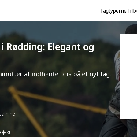
Tagtyperne
Tilb
) i Rødding: Elegant og
minutter at indhente pris på et nyt tag.
t samme
rojekt