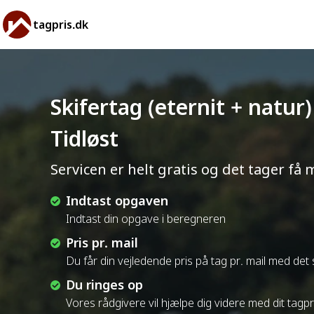
tagpris.dk
Skifertag (eternit + natur
Tidløst
Servicen er helt gratis og det tager få 
Indtast opgaven
Indtast din opgave i beregneren
Pris pr. mail
Du får din vejledende pris på tag pr. mail med de
Du ringes op
Vores rådgivere vil hjælpe dig videre med dit tagp