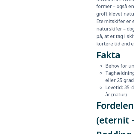
former – også en
groft kløvet natu
Eternitskifer er e
naturskifer – d
på, at et tag i s
kortere tid end e
Fakta
Behov for un
Taghældning:
eller 25 grad
Levetid: 35-4
år (natur)
Fordelen
(eternit 