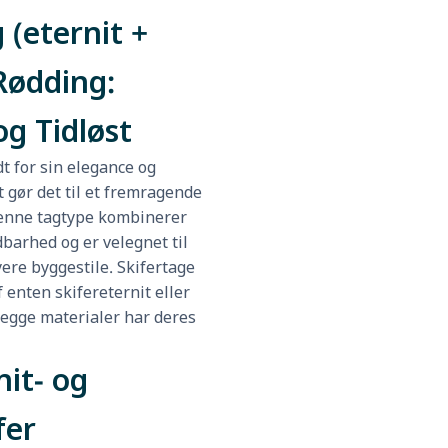
 (eternit +
 Rødding:
og Tidløst
dt for sin elegance og
t gør det til et fremragende
Denne tagtype kombinerer
barhed og er velegnet til
ere byggestile. Skifertage
 enten skifereternit eller
begge materialer har deres
it- og
fer