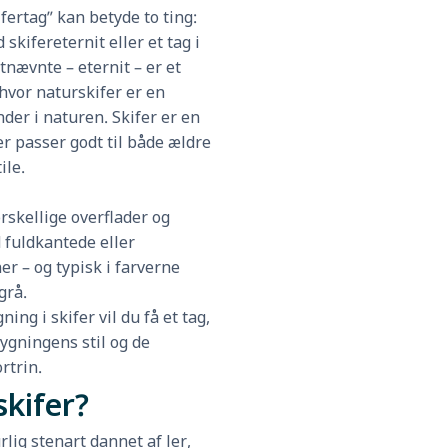
fertag” kan betyde to ting:
 skifereternit eller et tag i
tnævnte – eternit – er et
hvor naturskifer er en
der i naturen. Skifer er en
r passer godt til både ældre
ile.
rskellige overflader og
 fuldkantede eller
er – og typisk i farverne
grå.
ng i skifer vil du få et tag,
ygningens stil og de
rtrin.
skifer?
rlig stenart dannet af ler,