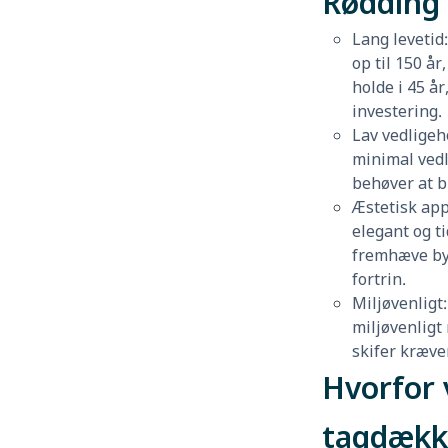
Rødding
Lang levetid
op til 150 å
holde i 45 år
investering.
Lav vedligeh
minimal vedl
behøver at bl
Æstetisk app
elegant og t
fremhæve by
fortrin.
Miljøvenligt:
miljøvenligt
skifer kræve
Hvorfor 
tagdækk