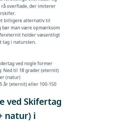
 rå overflade, der imiterer
rskifer.
t billigere alternativ til
og bør man være opmærksom
kifereternit holder væsentligt
t tag i natursten.
dertag ved nogle former
 Ned til 18 grader (eternit)
er (natur)
5 år (eternit) eller 100-150
e ved Skifertag
+ natur) i