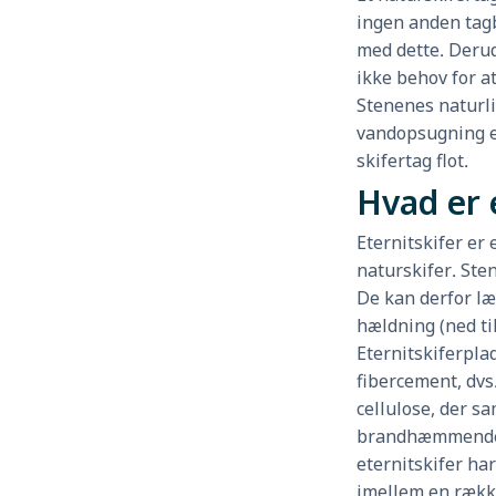
ingen anden tag
med dette. Derud
ikke behov for at
Stenenes naturli
vandopsugning er
skifertag flot.
Hvad er 
Eternitskifer er 
naturskifer. Ste
De kan derfor l
hældning (ned ti
Eternitskiferplad
fibercement, dvs
cellulose, der s
brandhæmmende
eternitskifer ha
imellem en række