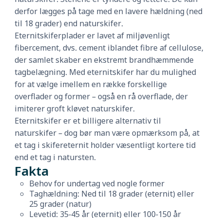
derfor lægges på tage med en lavere hældning (ned
til 18 grader) end naturskifer.
Eternitskiferplader er lavet af miljøvenligt
fibercement, dvs. cement iblandet fibre af cellulose,
der samlet skaber en ekstremt brandhæmmende
tagbelægning. Med eternitskifer har du mulighed
for at vælge imellem en række forskellige
overflader og former – også en rå overflade, der
imiterer groft kløvet naturskifer.
Eternitskifer er et billigere alternativ til
naturskifer – dog bør man være opmærksom på, at
et tag i skifereternit holder væsentligt kortere tid
end et tag i natursten.
Fakta
Behov for undertag ved nogle former
Taghældning: Ned til 18 grader (eternit) eller
25 grader (natur)
Levetid: 35-45 år (eternit) eller 100-150 år