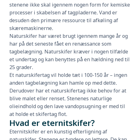
stenene ikke skal igennem nogen form for kemiske
processer i skabelsen af tagpladerne. Vand er
desuden den primære ressource til afkøling af
skæremaskinerne.
Naturskifer har været brugt igennem mange år og
har på det seneste fået en renæssance som
tagbelægning. Naturskifer kræver i nogen tilfælde
et undertag og kan benyttes på en hældning ned til
25 grader.
Et naturskifertag vil holde tæt i 100-150 år – ingen
anden tagbelægning kan hamle op med dette.
Derudover har et naturskifertag ikke behov for at
blive malet eller renset. Stenenes naturlige
olieindhold og den lave vandopsugning er med til
at holde et skifertag flot.
Hvad er eternitskifer?
Eternitskifer er en kunstig efterligning af
naturskifer. Stenene er tyndere og lettere. De kan