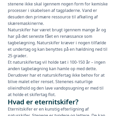
stenene ikke skal igennem nogen form for kemiske
processer i skabelsen af tagpladerne. Vand er
desuden den primære ressource til afkøling af
skæremaskinerne.
Naturskifer har været brugt igennem mange år og
har på det seneste fået en renæssance som
tagbelægning. Naturskifer kræver i nogen tilfælde
et undertag og kan benyttes på en hældning ned til
25 grader.
Et naturskifertag vil holde tæt i 100-150 år – ingen
anden tagbelægning kan hamle op med dette.
Derudover har et naturskifertag ikke behov for at
blive malet eller renset. Stenenes naturlige
olieindhold og den lave vandopsugning er med til
at holde et skifertag flot.
Hvad er eternitskifer?
Eternitskifer er en kunstig efterligning af
naturskifer. Stenene er tyndere og lettere. De kan