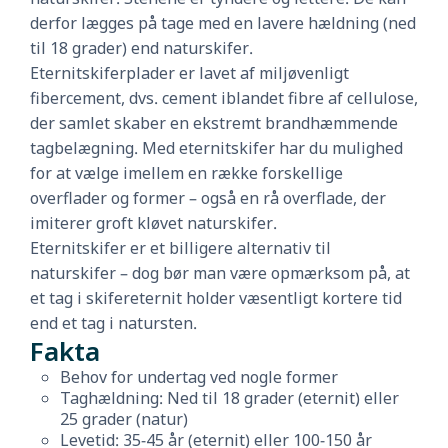
derfor lægges på tage med en lavere hældning (ned
til 18 grader) end naturskifer.
Eternitskiferplader er lavet af miljøvenligt
fibercement, dvs. cement iblandet fibre af cellulose,
der samlet skaber en ekstremt brandhæmmende
tagbelægning. Med eternitskifer har du mulighed
for at vælge imellem en række forskellige
overflader og former – også en rå overflade, der
imiterer groft kløvet naturskifer.
Eternitskifer er et billigere alternativ til
naturskifer – dog bør man være opmærksom på, at
et tag i skifereternit holder væsentligt kortere tid
end et tag i natursten.
Fakta
Behov for undertag ved nogle former
Taghældning: Ned til 18 grader (eternit) eller
25 grader (natur)
Levetid: 35-45 år (eternit) eller 100-150 år