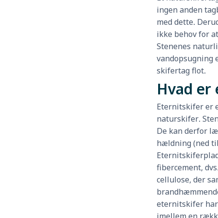
ingen anden tag
med dette. Derud
ikke behov for at
Stenenes naturli
vandopsugning er
skifertag flot.
Hvad er 
Eternitskifer er 
naturskifer. Ste
De kan derfor l
hældning (ned ti
Eternitskiferplad
fibercement, dvs
cellulose, der s
brandhæmmende
eternitskifer ha
imellem en række