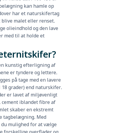
belægning kan hamle op
over har et naturskifertag
 blive malet eller renset.
ge olieindhold og den lave
 med til at holde et
eternitskifer?
en kunstig efterligning af
nene er tyndere og lettere.
ægges på tage med en lavere
l 18 grader) end naturskifer.
er er lavet af miljøvenligt
. cement iblandet fibre af
amlet skaber en ekstremt
 tagbelægning. Med
r du mulighed for at vælge
 forskellige overflader og