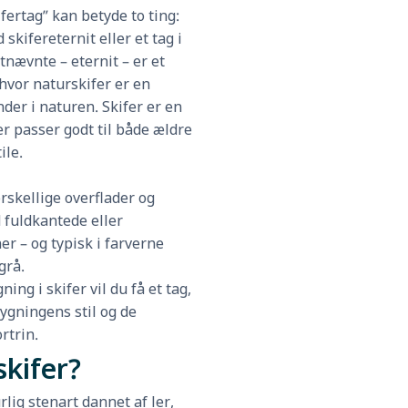
fertag” kan betyde to ting:
 skifereternit eller et tag i
tnævnte – eternit – er et
hvor naturskifer er en
der i naturen. Skifer er en
r passer godt til både ældre
ile.
rskellige overflader og
 fuldkantede eller
er – og typisk i farverne
grå.
ng i skifer vil du få et tag,
ygningens stil og de
rtrin.
skifer?
rlig stenart dannet af ler,