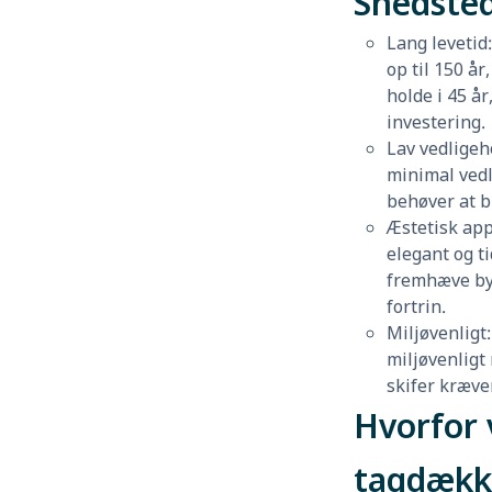
Snedste
Lang levetid
op til 150 å
holde i 45 år
investering.
Lav vedligeh
minimal vedl
behøver at bl
Æstetisk app
elegant og t
fremhæve by
fortrin.
Miljøvenligt:
miljøvenligt
skifer kræve
Hvorfor 
tagdækk