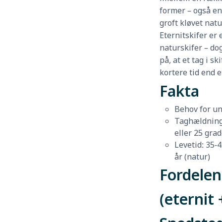
former – også en
groft kløvet natu
Eternitskifer er e
naturskifer – d
på, at et tag i s
kortere tid end e
Fakta
Behov for un
Taghældning:
eller 25 grad
Levetid: 35-4
år (natur)
Fordelen
(eternit 