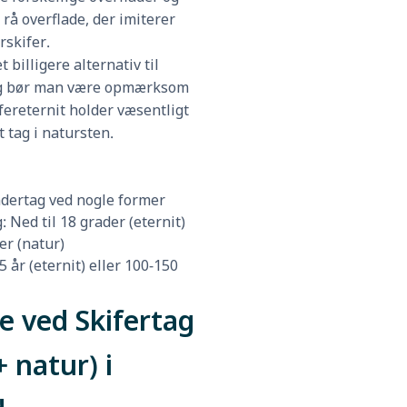
 rå overflade, der imiterer
rskifer.
t billigere alternativ til
og bør man være opmærksom
kifereternit holder væsentligt
t tag i natursten.
dertag ved nogle former
 Ned til 18 grader (eternit)
er (natur)
5 år (eternit) eller 100-150
e ved Skifertag
+ natur) i