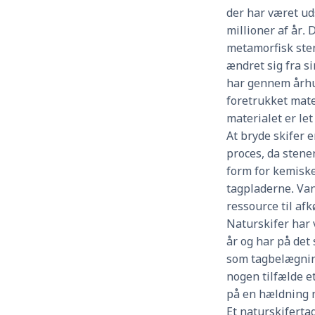
der har været ud
millioner af år.
metamorfisk sten
ændret sig fra si
har gennem århu
foretrukket mate
materialet er let
At bryde skifer 
proces, da sten
form for kemiske
tagpladerne. Va
ressource til af
Naturskifer har
år og har på det
som tagbelægnin
nogen tilfælde e
på en hældning n
Et naturskifertag