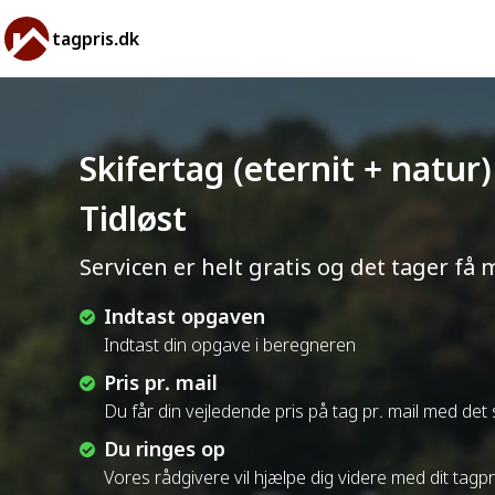
tagpris.dk
Skifertag (eternit + natur
Tidløst
Servicen er helt gratis og det tager få 
Indtast opgaven
Indtast din opgave i beregneren
Pris pr. mail
Du får din vejledende pris på tag pr. mail med de
Du ringes op
Vores rådgivere vil hjælpe dig videre med dit tagp