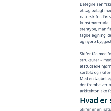
Betegnelsen “ski
et tag belagt med
naturskifer. Førs
kunstmateriale, 
stentype, man fin
tagbelægning, de
og nyere byggest
Skifer fås med fo
strukturer – med
afstudsede hjørn
sortblå og skifer
Med en tagbelægni
der fremhæver b
arkitektoniske fo
Hvad er 
Skifer er en natu