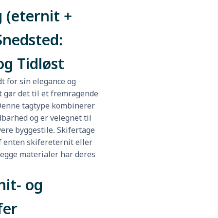
 (eternit +
 Snedsted:
og Tidløst
dt for sin elegance og
t gør det til et fremragende
 Denne tagtype kombinerer
barhed og er velegnet til
ere byggestile. Skifertage
 enten skifereternit eller
begge materialer har deres
it- og
fer