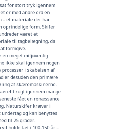
sat for stort tryk igennem
 Det er med andre ord en
 – et materiale der har
n oprindelige form. Skifer
ndreder været et
riale til tagbelægning, da
 at formgive.
er en meget miljøvenlig
ene ikke skal igennem nogen
 processer i skabelsen af
nd er desuden den primære
køling af skæremaskinerne.
 været brugt igennem mange
 seneste fået en renæssance
g. Naturskifer kræver i
t undertag og kan benyttes
ed til 25 grader.
 vil holde tæt i 100-150 år –