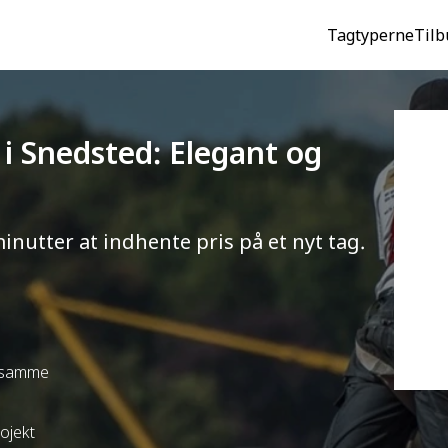
Tagtyperne
Tilb
) i Snedsted: Elegant og
minutter at indhente pris på et nyt tag.
t samme
rojekt