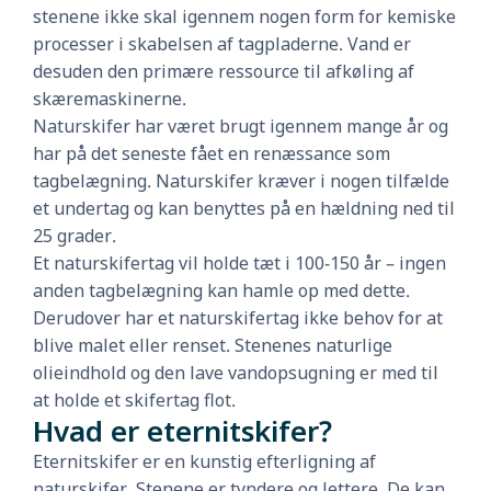
stenene ikke skal igennem nogen form for kemiske
processer i skabelsen af tagpladerne. Vand er
desuden den primære ressource til afkøling af
skæremaskinerne.
Naturskifer har været brugt igennem mange år og
har på det seneste fået en renæssance som
tagbelægning. Naturskifer kræver i nogen tilfælde
et undertag og kan benyttes på en hældning ned til
25 grader.
Et naturskifertag vil holde tæt i 100-150 år – ingen
anden tagbelægning kan hamle op med dette.
Derudover har et naturskifertag ikke behov for at
blive malet eller renset. Stenenes naturlige
olieindhold og den lave vandopsugning er med til
at holde et skifertag flot.
Hvad er eternitskifer?
Eternitskifer er en kunstig efterligning af
naturskifer. Stenene er tyndere og lettere. De kan