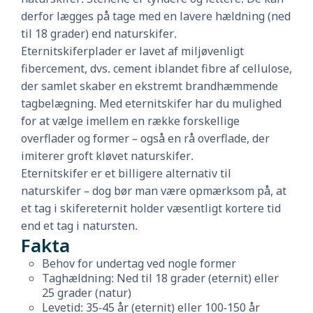
derfor lægges på tage med en lavere hældning (ned
til 18 grader) end naturskifer.
Eternitskiferplader er lavet af miljøvenligt
fibercement, dvs. cement iblandet fibre af cellulose,
der samlet skaber en ekstremt brandhæmmende
tagbelægning. Med eternitskifer har du mulighed
for at vælge imellem en række forskellige
overflader og former – også en rå overflade, der
imiterer groft kløvet naturskifer.
Eternitskifer er et billigere alternativ til
naturskifer – dog bør man være opmærksom på, at
et tag i skifereternit holder væsentligt kortere tid
end et tag i natursten.
Fakta
Behov for undertag ved nogle former
Taghældning: Ned til 18 grader (eternit) eller
25 grader (natur)
Levetid: 35-45 år (eternit) eller 100-150 år