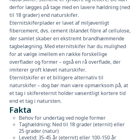
derfor lægges på tage med en lavere hældning (ned
til 18 grader) end naturskifer.
Eternitskiferplader er lavet af miljøvenligt
fibercement, dvs. cement iblandet fibre af cellulose,
der samlet skaber en ekstremt brandhæmmende
tagbelægning. Med eternitskifer har du mulighed
for at vælge imellem en række forskellige
overflader og former – også en rå overflade, der
imiterer groft kløvet naturskifer.
Eternitskifer er et billigere alternativ til
naturskifer – dog bør man være opmærksom på, at
et tag i skifereternit holder væsentligt kortere tid
end et tag i natursten.
Fakta
Behov for undertag ved nogle former
Taghældning: Ned til 18 grader (eternit) eller
25 grader (natur)
Levetid: 35-45 år (eternit) eller 100-150 år