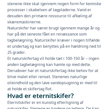
stenene ikke skal igennem nogen form for kemiske
processer i skabelsen af tagpladerne. Vand er
desuden den primære ressource til afkøling af
skæremaskinerne.
Naturskifer har været brugt igennem mange år og
har på det seneste fået en renæssance som
tagbelægning. Naturskifer kræver i nogen tilfælde
et undertag og kan benyttes på en hældning ned til
25 grader.
Et naturskifertag vil holde tæt i 100-150 år – ingen
anden tagbelægning kan hamle op med dette.
Derudover har et naturskifertag ikke behov for at
blive malet eller renset. Stenenes naturlige
olieindhold og den lave vandopsugning er med til
at holde et skifertag flot.
Hvad er eternitskifer?
Eternitskifer er en kunstig efterligning af
naturskifer. Stenene er tyndere og lettere. De kan