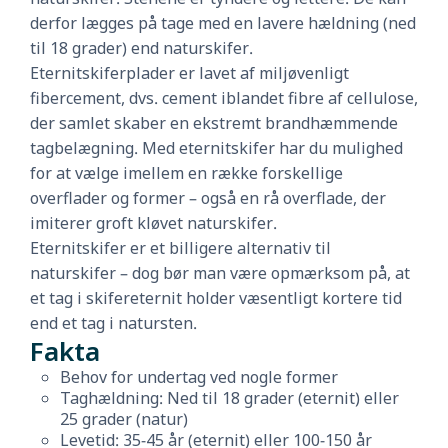
derfor lægges på tage med en lavere hældning (ned
til 18 grader) end naturskifer.
Eternitskiferplader er lavet af miljøvenligt
fibercement, dvs. cement iblandet fibre af cellulose,
der samlet skaber en ekstremt brandhæmmende
tagbelægning. Med eternitskifer har du mulighed
for at vælge imellem en række forskellige
overflader og former – også en rå overflade, der
imiterer groft kløvet naturskifer.
Eternitskifer er et billigere alternativ til
naturskifer – dog bør man være opmærksom på, at
et tag i skifereternit holder væsentligt kortere tid
end et tag i natursten.
Fakta
Behov for undertag ved nogle former
Taghældning: Ned til 18 grader (eternit) eller
25 grader (natur)
Levetid: 35-45 år (eternit) eller 100-150 år