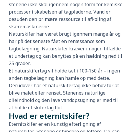
stenene ikke skal igennem nogen form for kemiske
processer i skabelsen af tagpladerne. Vand er
desuden den primære ressource til afkøling af
skæremaskinerne.
Naturskifer har været brugt igennem mange år og
har på det seneste fået en renæssance som
tagbelægning. Naturskifer kræver i nogen tilfælde
et undertag og kan benyttes på en hældning ned til
25 grader.
Et naturskifertag vil holde tæt i 100-150 år – ingen
anden tagbelægning kan hamle op med dette.
Derudover har et naturskifertag ikke behov for at
blive malet eller renset. Stenenes naturlige
olieindhold og den lave vandopsugning er med til
at holde et skifertag flot.
Hvad er eternitskifer?
Eternitskifer er en kunstig efterligning af
naturskifer. Stenene er tyndere og lettere. De kan