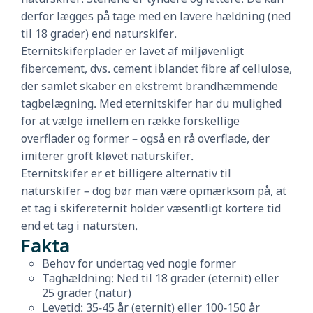
derfor lægges på tage med en lavere hældning (ned
til 18 grader) end naturskifer.
Eternitskiferplader er lavet af miljøvenligt
fibercement, dvs. cement iblandet fibre af cellulose,
der samlet skaber en ekstremt brandhæmmende
tagbelægning. Med eternitskifer har du mulighed
for at vælge imellem en række forskellige
overflader og former – også en rå overflade, der
imiterer groft kløvet naturskifer.
Eternitskifer er et billigere alternativ til
naturskifer – dog bør man være opmærksom på, at
et tag i skifereternit holder væsentligt kortere tid
end et tag i natursten.
Fakta
Behov for undertag ved nogle former
Taghældning: Ned til 18 grader (eternit) eller
25 grader (natur)
Levetid: 35-45 år (eternit) eller 100-150 år