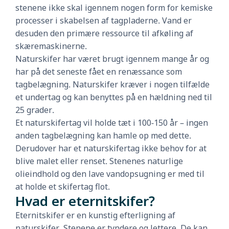
stenene ikke skal igennem nogen form for kemiske
processer i skabelsen af tagpladerne. Vand er
desuden den primære ressource til afkøling af
skæremaskinerne.
Naturskifer har været brugt igennem mange år og
har på det seneste fået en renæssance som
tagbelægning. Naturskifer kræver i nogen tilfælde
et undertag og kan benyttes på en hældning ned til
25 grader.
Et naturskifertag vil holde tæt i 100-150 år – ingen
anden tagbelægning kan hamle op med dette.
Derudover har et naturskifertag ikke behov for at
blive malet eller renset. Stenenes naturlige
olieindhold og den lave vandopsugning er med til
at holde et skifertag flot.
Hvad er eternitskifer?
Eternitskifer er en kunstig efterligning af
naturskifer. Stenene er tyndere og lettere. De kan