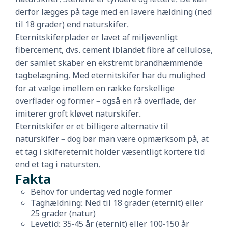
derfor lægges på tage med en lavere hældning (ned
til 18 grader) end naturskifer.
Eternitskiferplader er lavet af miljøvenligt
fibercement, dvs. cement iblandet fibre af cellulose,
der samlet skaber en ekstremt brandhæmmende
tagbelægning. Med eternitskifer har du mulighed
for at vælge imellem en række forskellige
overflader og former – også en rå overflade, der
imiterer groft kløvet naturskifer.
Eternitskifer er et billigere alternativ til
naturskifer – dog bør man være opmærksom på, at
et tag i skifereternit holder væsentligt kortere tid
end et tag i natursten.
Fakta
Behov for undertag ved nogle former
Taghældning: Ned til 18 grader (eternit) eller
25 grader (natur)
Levetid: 35-45 år (eternit) eller 100-150 år