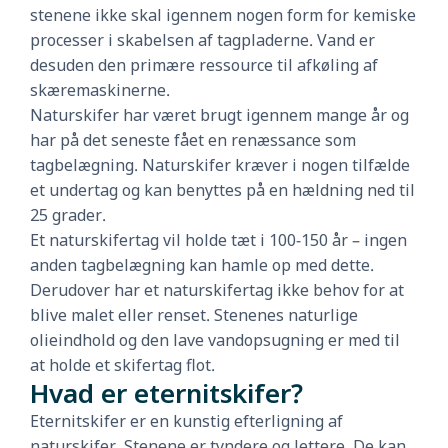
stenene ikke skal igennem nogen form for kemiske
processer i skabelsen af tagpladerne. Vand er
desuden den primære ressource til afkøling af
skæremaskinerne.
Naturskifer har været brugt igennem mange år og
har på det seneste fået en renæssance som
tagbelægning. Naturskifer kræver i nogen tilfælde
et undertag og kan benyttes på en hældning ned til
25 grader.
Et naturskifertag vil holde tæt i 100-150 år – ingen
anden tagbelægning kan hamle op med dette.
Derudover har et naturskifertag ikke behov for at
blive malet eller renset. Stenenes naturlige
olieindhold og den lave vandopsugning er med til
at holde et skifertag flot.
Hvad er eternitskifer?
Eternitskifer er en kunstig efterligning af
naturskifer. Stenene er tyndere og lettere. De kan