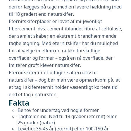
derfor lægges på tage med en lavere hældning (ned
til 18 grader) end naturskifer.
Eternitskiferplader er lavet af miljøvenligt
fibercement, dvs. cement iblandet fibre af cellulose,
der samlet skaber en ekstremt brandhæmmende
tagbelægning. Med eternitskifer har du mulighed
for at vælge imellem en række forskellige
overflader og former – også en rå overflade, der
imiterer groft kløvet naturskifer.
Eternitskifer er et billigere alternativ til
naturskifer – dog bør man være opmærksom på, at
et tag i skifereternit holder væsentligt kortere tid
end et tag i natursten.
Fakta
Behov for undertag ved nogle former
Taghældning: Ned til 18 grader (eternit) eller
25 grader (natur)
Levetid: 35-45 år (eternit) eller 100-150 år