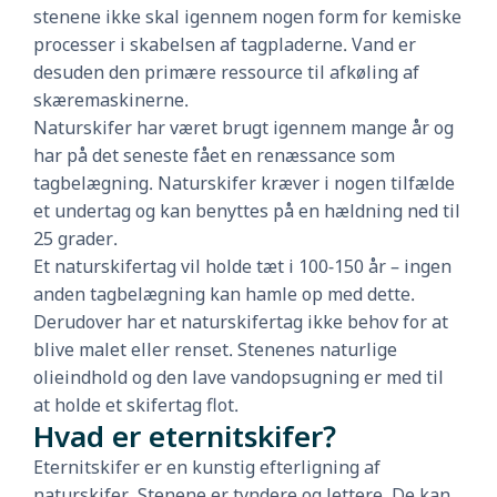
stenene ikke skal igennem nogen form for kemiske
processer i skabelsen af tagpladerne. Vand er
desuden den primære ressource til afkøling af
skæremaskinerne.
Naturskifer har været brugt igennem mange år og
har på det seneste fået en renæssance som
tagbelægning. Naturskifer kræver i nogen tilfælde
et undertag og kan benyttes på en hældning ned til
25 grader.
Et naturskifertag vil holde tæt i 100-150 år – ingen
anden tagbelægning kan hamle op med dette.
Derudover har et naturskifertag ikke behov for at
blive malet eller renset. Stenenes naturlige
olieindhold og den lave vandopsugning er med til
at holde et skifertag flot.
Hvad er eternitskifer?
Eternitskifer er en kunstig efterligning af
naturskifer. Stenene er tyndere og lettere. De kan