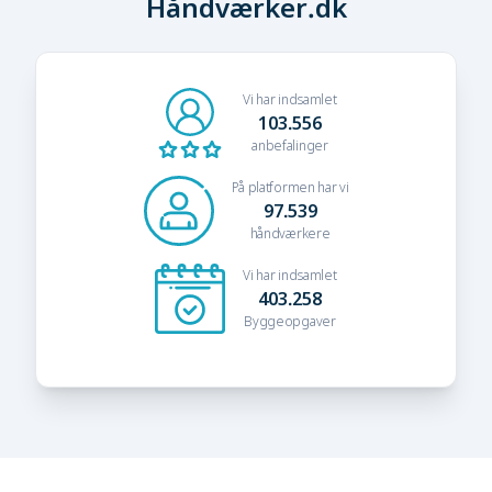
Håndværker.dk
Vi har indsamlet
103.556
anbefalinger
På platformen har vi
97.539
håndværkere
Vi har indsamlet
403.258
Byggeopgaver