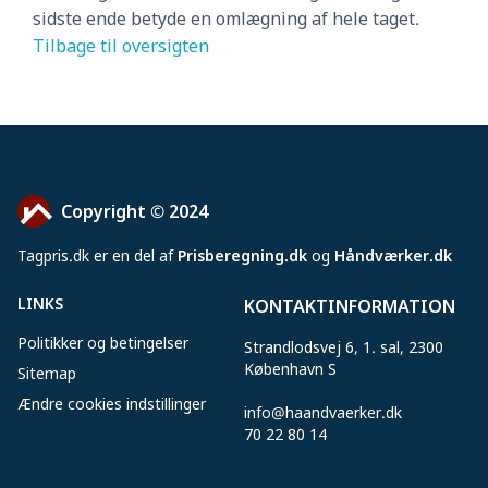
sidste ende betyde en omlægning af hele taget.
Tilbage til oversigten
Copyright © 2024
Tagpris
.
dk er en del af
Prisberegning.dk
og
Håndværker.dk
LINKS
KONTAKTINFORMATION
Politikker og betingelser
Strandlodsvej 6, 1. sal, 2300
København S
Sitemap
Ændre cookies indstillinger
info@haandvaerker.dk
70 22 80 14