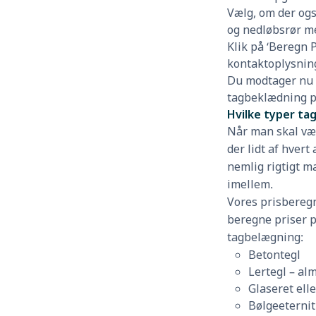
Vælg, om der ogs
og nedløbsrør me
Klik på ‘Beregn P
kontaktoplysnin
Du modtager nu d
tagbeklædning pr
Hvilke typer ta
Når man skal væ
der lidt af hvert
nemlig rigtigt m
imellem.
Vores prisberegn
beregne priser p
tagbelægning:
Betontegl
Lertegl – al
Glaseret ell
Bølgeeternit