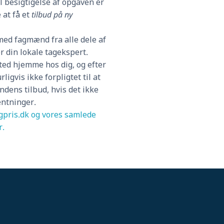
 besigtigelse af opgaven er
at få et
tilbud på ny
ed fagmænd fra alle dele af
r din lokale tagekspert.
sted hjemme hos dig, og efter
ligvis ikke forpligtet til at
dens tilbud, hvis det ikke
entninger.
pris.dk og vores samlede
r.