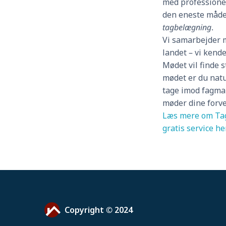
med professionel
den eneste måde 
tagbelægning
.
Vi samarbejder m
landet – vi kende
Mødet vil finde 
mødet er du natur
tage imod fagman
møder dine forv
Læs mere om Tag
gratis service he
Copyright © 2024