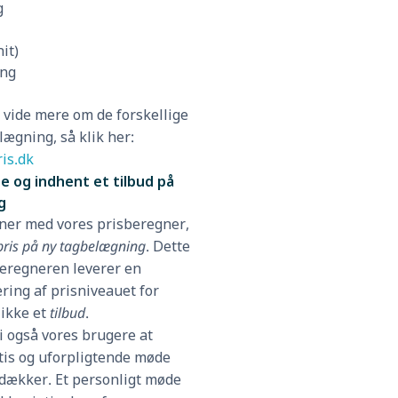
g
nit)
ing
l vide mere om de forskellige
lægning, så klik her:
is.dk
e og indhent et tilbud på
g
gner med vores prisberegner,
pris på ny tagbelægning
. Dette
beregneren leverer en
ring af prisniveauet for
 ikke et
tilbud
.
vi også vores brugere at
tis og uforpligtende møde
dækker. Et personligt møde