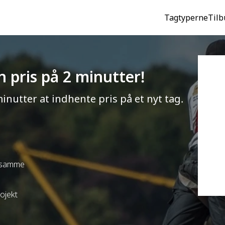
Tagtyperne
Tilb
 pris på 2 minutter!
minutter at indhente pris på et nyt tag.
t samme
rojekt