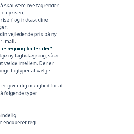
å skal være nye tagrender
d i prisen.
risen’ og indtast dine
ger.
in vejledende pris på ny
. mail.
gbelægning findes der?
lge ny tagbelægning, så er
 at vælge imellem. Der er
ange tagtyper at vælge
er giver dig mulighed for at
å følgende typer
mindelig
er engoberet tegl