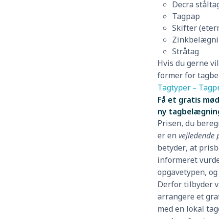
Decra stålta
Tagpap
Skifter (eter
Zinkbelægn
Stråtag
Hvis du gerne vi
former for tagbe
Tagtyper – Tagpr
Få et gratis mød
ny tagbelægnin
Prisen, du bere
er en
vejledende 
betyder, at pris
informeret vurde
opgavetypen, og
Derfor tilbyder 
arrangere et gra
med en lokal tag