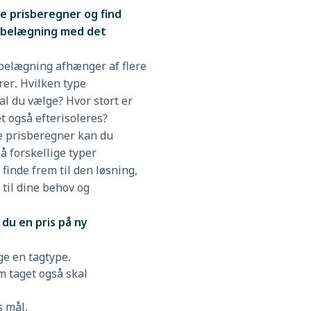
ne prisberegner og find
agbelægning med det
belægning afhænger af flere
rer. Hvilken type
l du vælge? Hvor stort er
et også efterisoleres?
e prisberegner kan du
å forskellige typer
finde frem til den løsning,
 til dine behov og
du en pris på ny
ge en tagtype.
m taget også skal
s mål.