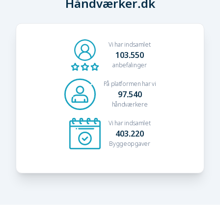
Håndværker.dk
Vi har indsamlet
103.550
anbefalinger
På platformen har vi
97.540
håndværkere
Vi har indsamlet
403.220
Byggeopgaver