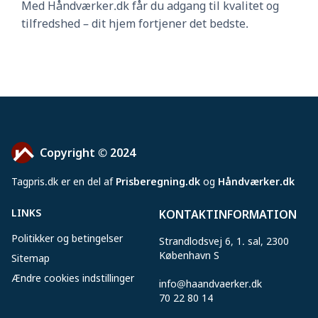
Med Håndværker.dk får du adgang til kvalitet og
tilfredshed – dit hjem fortjener det bedste.
Copyright © 2024
Tagpris
.
dk er en del af
Prisberegning.dk
og
Håndværker.dk
LINKS
KONTAKTINFORMATION
Politikker og betingelser
Strandlodsvej 6, 1. sal, 2300
København S
Sitemap
Ændre cookies indstillinger
info@haandvaerker.dk
70 22 80 14