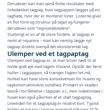
Derudover kan man opnå flotte resultater med
listedækket tagpap, hvor tagpappen lægges på en
tagflade, hvor der er monteret lister. Listerne giver
en flot form og struktur på taget og fungerer
derudover som “regnvandsledere”.
Slutteligt er en af de store fordele, at tagpap er
nemt at reparere – man kan nemlig lægge nyt
tagpap direkte ovenpå det eksisterende lag.
Ulemper ved et tagpaptag
Ulempen ved tagpap er, at man bliver nødt til at
holde godt øje med tagets tilstand. Opstår der først
huller i tagpappen, så trænger fugten let ind,
hvilket kan have store konsekvenser for husets og
tagkonstruktionens sundhed. Primært vil skaden
bestå i forrådnelse i tagspær o.l., men indeklimaet i
huset kan også påvirkes af et utæt tagpaptag.
Levetiden for et tagpaptag er relativt kort. Typisk
holder et nyt tag i tagpap maximalt lidt over 15 år,