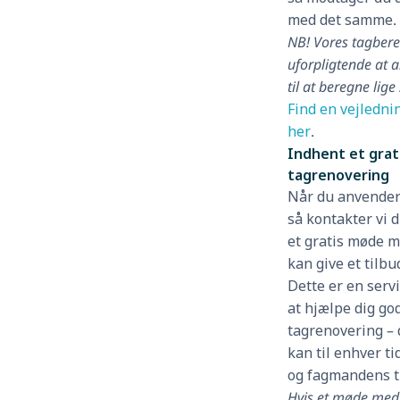
med det samme.
NB! Vores tagbereg
uforpligtende at 
til at beregne lige
Find en vejledni
her
.
Indhent et grati
tagrenovering
Når du anvender
så kontakter vi d
et gratis møde m
kan give et tilb
Dette er en servi
at hjælpe dig go
tagrenovering – 
kan til enhver ti
og fagmandens t
Hvis et møde med 