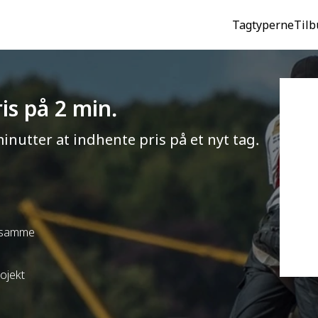
Tagtyperne
Tilb
is på 2 min.
minutter at indhente pris på et nyt tag.
t samme
rojekt