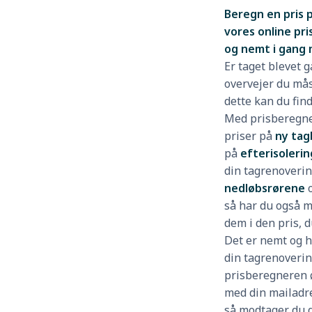
Beregn en pris 
vores online pr
og nemt i gang 
Er taget blevet g
overvejer du mås
dette kan du find
Med prisberegne
priser på
ny ta
på
efterisolerin
din tagrenoverin
nedløbsrørene
o
så har du også m
dem i den pris, 
Det er nemt og h
din tagrenoverin
prisberegneren 
med din mailadre
så modtager du d