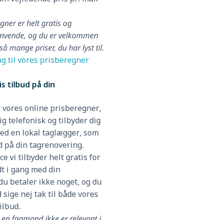
ner er helt gratis og
anvende, og du er velkommen
 så mange priser, du har lyst til.
ng til vores prisberegner
s tilbud på din
 vores online prisberegner,
ig telefonisk og tilbyder dig
ed en lokal taglægger, som
ud på din tagrenovering.
ce vi tilbyder helt gratis for
dt i gang med din
du betaler ikke noget, og du
d sige nej tak til både vores
ilbud.
en fagmand ikke er relevant i