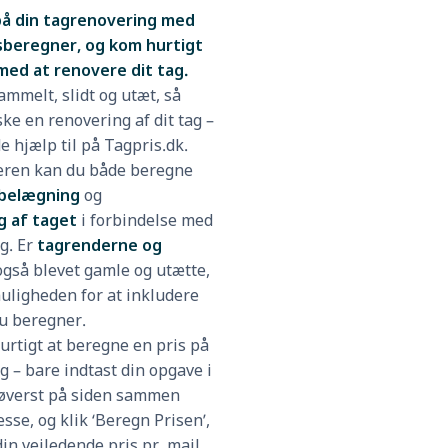
på din tagrenovering med
isberegner, og kom hurtigt
med at renovere dit tag.
ammelt, slidt og utæt, så
ke en renovering af dit tag –
e hjælp til på Tagpris.dk.
ren kan du både beregne
gbelægning
og
g af taget
i forbindelse med
g. Er
tagrenderne og
gså blevet gamle og utætte,
uligheden for at inkludere
du beregner.
urtigt at beregne en pris på
g – bare indtast din opgave i
øverst på siden sammen
sse, og klik ‘Beregn Prisen’,
in vejledende pris pr. mail