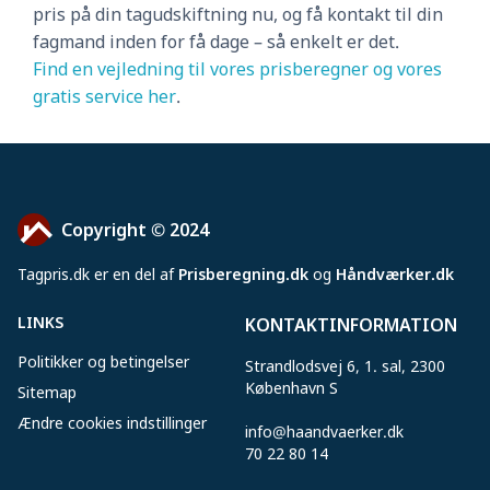
pris på din tagudskiftning nu, og få kontakt til din
fagmand inden for få dage – så enkelt er det.
Find en vejledning til vores prisberegner og vores
gratis service her
.
Copyright © 2024
Tagpris
.
dk er en del af
Prisberegning.dk
og
Håndværker.dk
LINKS
KONTAKTINFORMATION
Politikker og betingelser
Strandlodsvej 6, 1. sal, 2300
København S
Sitemap
Ændre cookies indstillinger
info@haandvaerker.dk
70 22 80 14