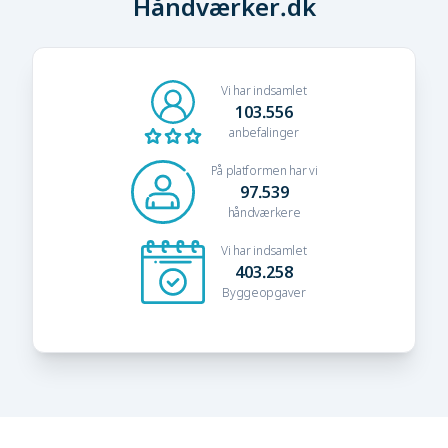
Håndværker.dk
Vi har indsamlet
103.556
anbefalinger
På platformen har vi
97.539
håndværkere
Vi har indsamlet
403.258
Byggeopgaver