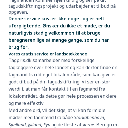
Tagmanden kommer hjem til dig og ser på dit
tagudskiftningsprojekt og udarbejder et tilbud på
opgaven.
Denne service koster ikke noget og er helt
uforpligtende. Ønsker du ikke et møde, er du
naturligvis stadig velkommen til at bruge
beregneren lige så mange gange, som du har
brug for.
Vores gratis service er landsdækkende
Tagpris.dk samarbejder med forskellige
taglæggere over hele landet og kan derfor finde en
fagmand fra dit eget lokalområde, som kan give et
godt tilbud på din tagudskiftning. Vi ser en stor
værdi i, at man får kontakt til en fagmand fra
lokalområdet, da dette gør hele processen enklere
og mere effektiv.
Med andre ord, vil det sige, at vi kan formidle
møder med fagmænd fra både
Storkøbenhavn
,
Sjælland
,
Jylland
,
Fyn
og de fleste af
øerne
. Beregn en