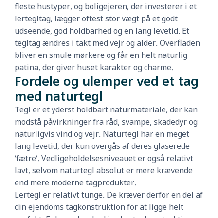
fleste hustyper, og boligejeren, der investerer i et
lertegltag, lægger oftest stor vægt på et godt
udseende, god holdbarhed og en lang levetid. Et
tegltag ændres i takt med vejr og alder. Overfladen
bliver en smule mørkere og får en helt naturlig
patina, der giver huset karakter og charme.
Fordele og ulemper ved et tag
med naturtegl
Tegl er et yderst holdbart naturmateriale, der kan
modstå påvirkninger fra råd, svampe, skadedyr og
naturligvis vind og vejr. Naturtegl har en meget
lang levetid, der kun overgås af deres glaserede
’fætre’. Vedligeholdelsesniveauet er også relativt
lavt, selvom naturtegl absolut er mere krævende
end mere moderne tagprodukter.
Lertegl er relativt tunge. De kræver derfor en del af
din ejendoms tagkonstruktion for at ligge helt