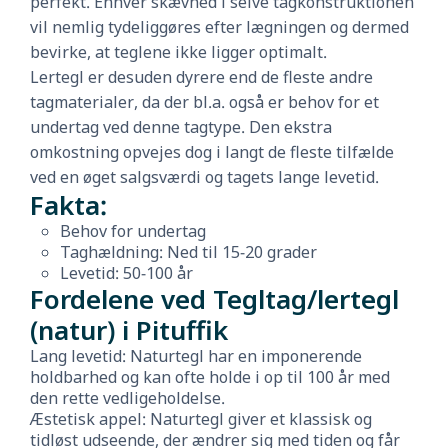
perfekt. Enhver skævhed i selve tagkonstruktionen
vil nemlig tydeliggøres efter lægningen og dermed
bevirke, at teglene ikke ligger optimalt.
Lertegl er desuden dyrere end de fleste andre
tagmaterialer, da der bl.a. også er behov for et
undertag ved denne tagtype. Den ekstra
omkostning opvejes dog i langt de fleste tilfælde
ved en øget salgsværdi og tagets lange levetid.
Fakta:
Behov for undertag
Taghældning: Ned til 15-20 grader
Levetid: 50-100 år
Fordelene ved Tegltag/lertegl
(natur) i Pituffik
Lang levetid: Naturtegl har en imponerende
holdbarhed og kan ofte holde i op til 100 år med
den rette vedligeholdelse.
Æstetisk appel: Naturtegl giver et klassisk og
tidløst udseende, der ændrer sig med tiden og får