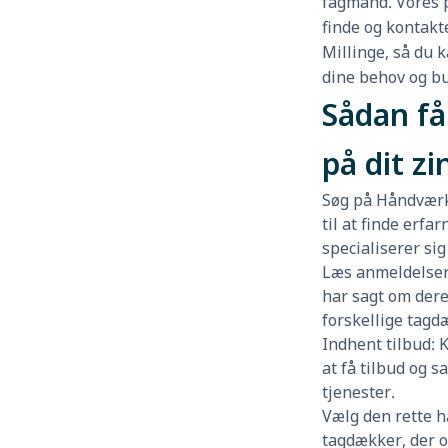
fagmand. Vores p
finde og kontakt
Millinge, så du k
dine behov og b
Sådan få
på dit zi
Søg på Håndværk
til at finde erfa
specialiserer sig
Læs anmeldelser:
har sagt om der
forskellige tagd
Indhent tilbud: 
at få tilbud og 
tjenester.
Vælg den rette 
tagdækker, der op