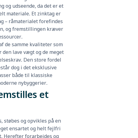
g og udseende, da det er et
lt materiale. Et zinktag er
ag – råmaterialet forefindes
en, og fremstillingen kræver
essourcer.
af de samme kvaliteter som
r den lave vægt og de meget
elseskrav. Den store fordel
står dog i det eksklusive
sser både til klassiske
oderne nybyggerier.
emstilles et
s, støbes og opvikles på en
get ensartet og helt fejlfri
t. Herefter forarbejdes og