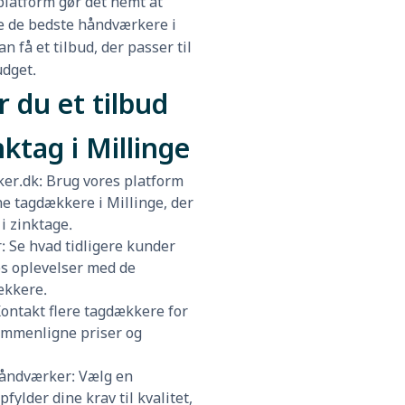
latform gør det nemt at
e de bedste håndværkere i
an få et tilbud, der passer til
udget.
r du et tilbud
nktag i Millinge
er.dk: Brug vores platform
rne tagdækkere i Millinge, der
 i zinktage.
 Se hvad tidligere kunder
es oplevelser med de
ækkere.
Kontakt flere tagdækkere for
sammenligne priser og
håndværker: Vælg en
fylder dine krav til kvalitet,