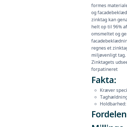
formes materialet
og facadebeklædn
zinktag kan gena
helt op til 96% a
omsmeltet og gen
facadebeklædnin
regnes et zinktag
miljøvenligt tag.
Zinktagets udsee
forpatineret
Fakta:
Kræver speci
Taghældning:
Holdbarhed: 
Fordelen