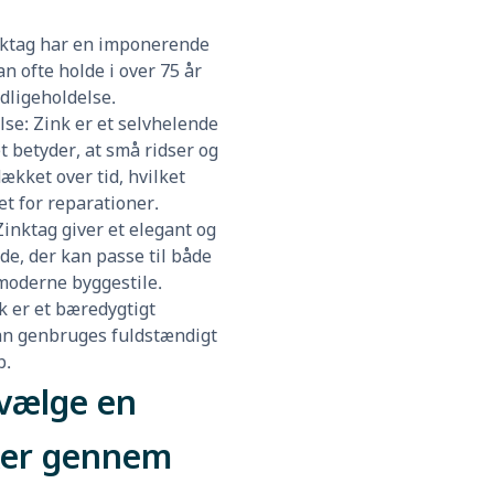
inktag har en imponerende
n ofte holde i over 75 år
dligeholdelse.
lse: Zink er et selvhelende
t betyder, at små ridser og
dækket over tid, hvilket
t for reparationer.
Zinktag giver et elegant og
e, der kan passe til både
 moderne byggestile.
nk er et bæredygtigt
kan genbruges fuldstændigt
b.
vælge en
er gennem