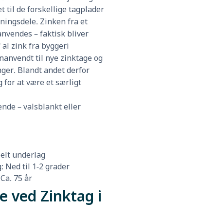
 til de forskellige tagplader
ingsdele. Zinken fra et
nvendes – faktisk bliver
f al zink fra byggeri
anvendt til nye zinktage og
ger. Blandt andet derfor
 for at være et særligt
nde – valsblankt eller
elt underlag
 Ned til 1-2 grader
Ca. 75 år
e ved Zinktag i