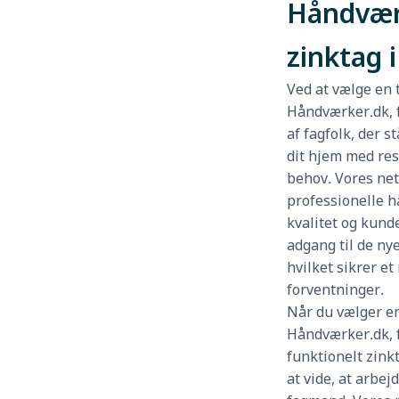
Håndværk
zinktag i
Ved at vælge en
Håndværker.dk, f
af fagfolk, der s
dit hjem med res
behov. Vores net
professionelle h
kvalitet og kund
adgang til de ny
hvilket sikrer et 
forventninger.
Når du vælger 
Håndværker.dk, f
funktionelt zink
at vide, at arbej