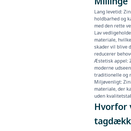
Millinge
Lang levetid: Z
holdbarhed og ka
med den rette ve
Lav vedligeholde
materiale, hvilke
skader vil blive 
reducerer behove
Æstetisk appel: 
moderne udseend
traditionelle og
Miljøvenligt: Zi
materiale, der 
uden kvalitetsta
Hvorfor 
tagdækk