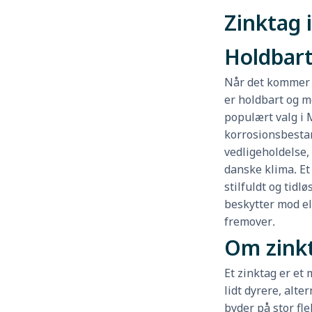
Zinktag i
Holdbar
Når det kommer t
er holdbart og m
populært valg i M
korrosionsbesta
vedligeholdelse, 
danske klima. Et
stilfuldt og tidl
beskytter mod e
fremover.
Om zink
Et zinktag er et
lidt dyrere, alter
byder på stor fle