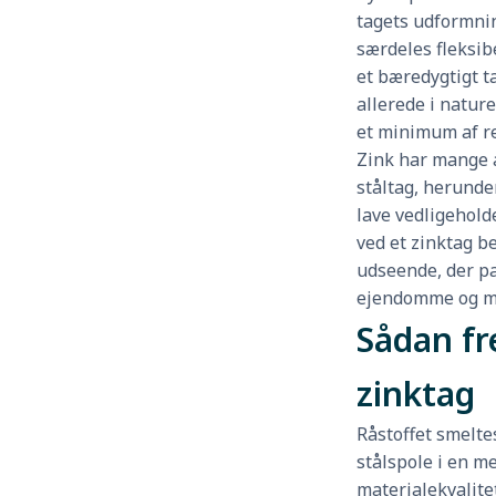
tagets udformnin
særdeles fleksibe
et bæredygtigt t
allerede i natur
et minimum af r
Zink har mange 
ståltag, herunde
lave vedligehold
ved et zinktag be
udseende, der pa
ejendomme og m
Sådan fr
zinktag
Råstoffet smelte
stålspole i en me
materialekvalite