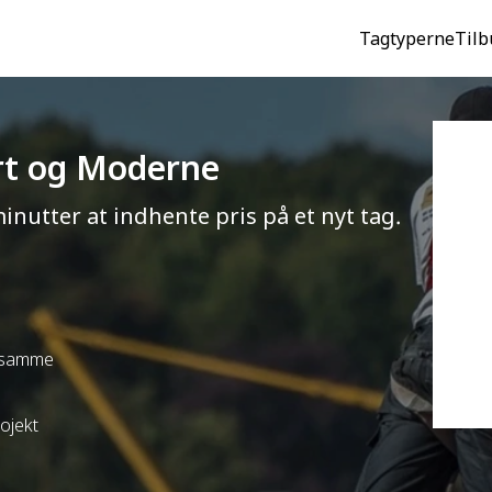
Tagtyperne
Tilb
art og Moderne
minutter at indhente pris på et nyt tag.
t samme
rojekt