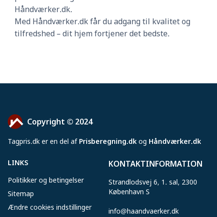
Håndværker.dk.
Med Håndværker.dk får du adgang til kvalitet og
tilfredshed – dit hjem fortjener det bedste.
Copyright © 2024
Tagpris
.
dk er en del af
Prisberegning.dk
og
Håndværker.dk
LINKS
KONTAKTINFORMATION
Politikker og betingelser
Strandlodsvej 6, 1. sal, 2300
København S
Sitemap
Ændre cookies indstillinger
info@haandvaerker.dk