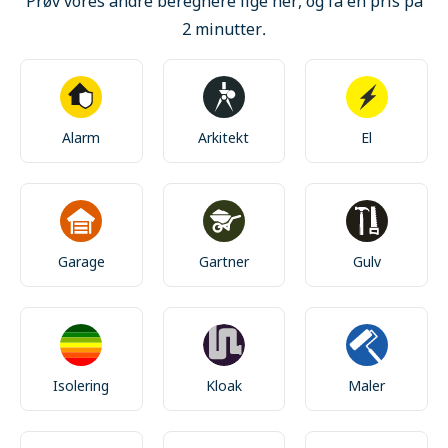
Prøv vores andre beregnere lige her, og få en pris på
2 minutter.
Alarm
Arkitekt
El
Garage
Gartner
Gulv
Isolering
Kloak
Maler