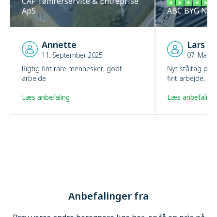
CAF Tømrerservice & Entreprise
ApS
ABC BYG NÆ
Annette
Lars
11. September 2025
07. May 2
Rigtig fint rare mennesker, godt
Nyt ståltag på
arbejde
fint arbejde.
Læs anbefaling
Læs anbefaling
Anbefalinger fra