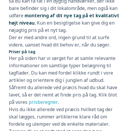
så du kan få fat i en dygtig håndværker, der ikke
bare befinder sig i dit lokalområde, men også kan
udføre
montering af dit nye tag på et kvalitativt
højt niveau.
Kun en besigtigelse kan give dig en
nøjagtig pris på et nyt tag.
Der er med andre ord, ingen grund til at surfe
videre, uanset hvad dit behov er, når du søger.
Priser på tag
Her på siden har vi sørget for at samle relevante
informationer om samtlige typer belægning til
tagflader. Du kan med fordel klikke rundt i vore
artikler og orientere dig i junglen af udbud.
Såfremt du allerede véd præcis hvad du skal have
lavet, så er det nemt at finde pris på tag. Klik blot
på vores
prisberegner
.
Hvis du ikke allerede ved præcis hvilket tag der
skal lægges, rummer artiklerne klare råd om
fordele og ulemper ved de enkelte materialer.