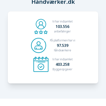
Håndværker.dk
Vi har indsamlet
103.556
anbefalinger
På platformen har vi
97.539
håndværkere
Vi har indsamlet
403.258
Byggeopgaver